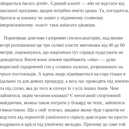
збирається багато дітей». Єдиний клопіт — аби не відстати від
шкільної програми, щодня потрібно вчити уроки. Та, погодьтеся,
братися за книжку чи зошит у підземному соляному
імпровізованому «
класі
» таки набагато цікавіше.
Порипівши довгими галереями спелеосанаторію, над якими
вгорі розташовані ще три соляні пласти завтовшки від 40 до 60
метрів, переконуюсь, що
пацієнтам
тут справді нудьгувати не
доводиться. Вночі вони лежачи приймають «
ліки
» — дуже
корисний оздоровчий сон у соляних палатах, розрахованих на
трьох постояльців. А вдень люди піднімаються на-гора тільки в
їдальню та для деяких процедур, а весь час проводять під землею
та під сіллю, яка до того ж оточує їх з усіх інших боків. Чим
зайнятися, окрім читання книжки? Є непоганий спортивний
майданчик, можна також пограти у більярд чи теніс, зайнятися
гімнастикою. Ще є свій телезал, завдяки якому буде гарантія не
відстати від перипетій улюбленого серіалу-довгограю чи просто
подрімати в кріслі під улюблену мелодію. Причому це саме той