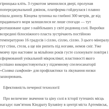
гірницька кліть. З гуркотом зачинилися двері, пролунав
попереджувальний дзвінок, платформа гойднулася і плавно
пішла донизу. Кінцева зупинка на глибині 300 метрів, де від
прадавнього моря залишилися не лише спогади — тут
розташоване одне з найбільших у світі родовищ солі. Виробки
всередині білосніжного пласта зустрічають постійною
температурою 16 градусів і сіллю, сіллю, сіллю. З цього мінералу
тут стіни, стеля, а ще він рипить під ногами, немов сніг. Уже
мовчу про настояне за мільйони років густе солонувате повітря і
сформований унікальний мікроклімат, властивості якого
успішно використовуються у підземному спелеосанаторії
«
Соляна симфонія
» для профілактики та лікування низки
захворювань.
Ефективність печерної технології
Про величезне значення та ціну солі в історії тутешніх місць
нагадує пам’ятник Кіндрату Булавіну в центрі міста Артемівськ,