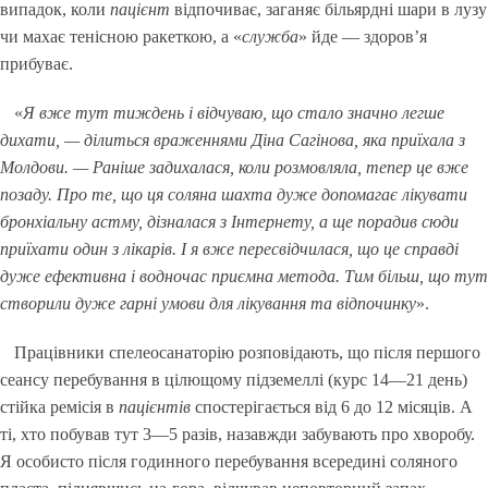
випадок, коли
пацієнт
відпочиває, заганяє більярдні шари в лузу
чи махає тенісною ракеткою, а «
служба
» йде — здоров’я
прибуває.
«
Я вже тут тиждень і відчуваю, що стало значно легше
дихати, — ділиться враженнями Діна Сагінова, яка приїхала з
Молдови. — Раніше задихалася, коли розмовляла, тепер це вже
позаду. Про те, що ця соляна шахта дуже допомагає лікувати
бронхіальну астму, дізналася з Інтернету, а ще порадив сюди
приїхати один з лікарів. І я вже пересвідчилася, що це справді
дуже ефективна і водночас приємна метода. Тим більш, що тут
створили дуже гарні умови для лікування та відпочинку
».
Працівники спелеосанаторію розповідають, що після першого
сеансу перебування в цілющому підземеллі (курс 14—21 день)
стійка ремісія в
пацієнтів
спостерігається від 6 до 12 місяців. А
ті, хто побував тут 3—5 разів, назавжди забувають про хворобу.
Я особисто після годинного перебування всередині соляного