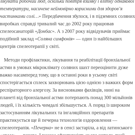
лікувати робочий люд, оскільки повітря взимку і влітку однакової
температури, насичене неймовірно корисними для здоров’я
частинками солі…
» Передбачення збулося, і в підземних соляних
виробках справді тривалий час до 2002 року працював
спелеосанаторій «
Донбас
». А з 2007 року відвідувачів приймає
подібний заклад «
Соляна симфонія
» — один із найбільших
центрів спелеотерапії у світі.
Методи профілактики, лікування та реабілітації бронхіальної
астми в умовах мікроклімату соляних шахт переоцінити дуже
важко насамперед тому, що в останні роки в усьому світі
спостерігається сплеск захворювань цією однією з важких форм
респіраторного алергозу. За висновками фахівців, нині на
планеті від бронхіальної астми потерпають понад 300 мільйонів
людей, і їх кількість чимдалі збільшується. А поряд із широким
застосуванням лікувальних та інгаляційних препаратів
практикується ще й печерна технологія оздоровлення —
спелеотерапія. «
Печерна
» не в сенсі застаріла, а від латинського