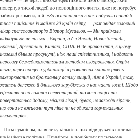
«
спеле
» — печера. І висока ефективність цього методу, який
повернув тисячі людей до повноцінного життя, вже не потребує
зайвих рекомендацій. «
За останні роки в нас побувало понад 6
тисяч
пацієнтів
із майже 20 країн світу, — розповідає головний
лікар спелеосанаторію Віктор Музильов. — Ми приймали
відвідувачів не тільки з Європи, а й з Японії, Нової Зеландії,
Бразилії, Аргентини, Китаю, США. Ніде правди діти, в цьому
іноземці більше просунуті, ніж наші співвітчизники, і надають
перевагу безмедикаментозним методам оздоровлення. Окрім
того, через процеси урбанізації в розвинених країнах рівень
захворювання на бронхіальну астму вищий, ніж в Україні, тому
жителі далекого й близького зарубіжжя в нас часті гості. Щодо
ефективності солоної спелеотерапії, то коли
пацієнти
повертаються додому, місцеві лікарі, буває, не завжди вірять,
що вони не вживали тут ліків чи не вдихали гормональних
інгаляторів
».
Поза сумнівом, на велику кількість цих відвідувачів впливає
ще й цінова політика. Приміром, у подібному польському