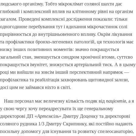
людського організму. Тобто мікроклімат соляної шахти дає
глибокий і комплексний вплив на клітинному рівні на організм
загалом. Проведені комплексні дослідження показали: тільки
одногодинне перебування тут і вдихання мікрочастинок солі
прирівнюється до внутрішньовенного впливу. Окрім лікування
та профілактики бронхо-легеневих патологій, ця технологія має
низку інших позитивних моментів: значно покращується
загальний стан, зменшується синдром хронічної втоми, суттєво
покращується імунітет, знижується артеріальний тиск. А в цьому
році ми вийшли на зовсім інший перспективний напрямок —
профілактика та реабілітація захворювань щитовидної залози,
досі цим не займався ніхто в світі.
Наш персонал має величезну кількість подяк від
пацієнтів
, а я
у свою чергу хочу переадресувати їх ще генеральному
директорові ДП «
Артемсіль
» Дмитру Доценку та директорові
соляного рудника 1/3 Дмитру Скрипнику, які постійно надають
посильну допомогу для існування та розвитку спелеосанаторію,