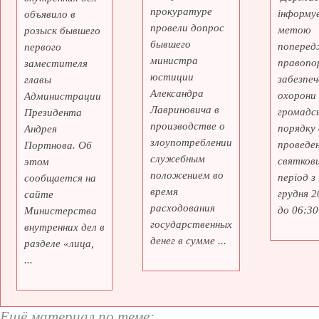
прокуратуре
інформує
объявило в
провели допрос
метою
розыск бывшего
бывшего
поперед
первого
министра
правопо
заместителя
юстиции
забезпеч
главы
Александра
охорони
Администрации
Лавриновича в
громадс
Президента
производстве о
порядку 
Андрея
злоупотреблении
проведе
Портнова. Об
служебным
святкови
этом
положением во
період з
сообщается на
время
грудня 2
сайте
расходования
до 06:30 
Министерства
государственных
внутренних дел в
денег в сумме ...
разделе «лица,
...
Ещё материал по теме: