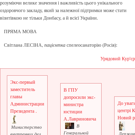
розуміючи велике значення і важливість цього унікального
оздоровчого закладу, який за належної підтримки може стати
візитівкою не тільки Донбасу, а й всієї України.
ПРЯМА МОВА
Світлана ЛЕСІНА,
пацієнтка
спелеосанаторію (Росія):
Урядовий Кур'єр
Экс-первый
заместитель
В ГПУ
главы
допросили экс-
До уваги
Администрации
министра
центрі 
Президента .
юстиции
Новий рі
А.Лавриновича
В
Министерство
Генеральной
Держав
внутренних дел