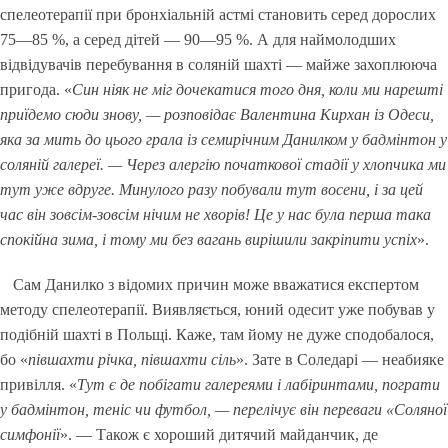
спелеотерапії при бронхіальній астмі становить серед дорослих
75—85 %, а серед дітей — 90—95 %. А для наймолодших
відвідувачів перебування в соляній шахті — майже захоплююча
пригода. «
Син ніяк не міг дочекатися того дня, коли ми нарешті
приїдемо сюди знову, — розповідає Валентина Кирхан із Одеси,
яка за мить до цього грала із семирічним Данилком у бадмінтон у
соляній галереї. — Через алергію початкової стадії у хлопчика ми
тут уже вдруге. Минулого разу побували тут восени, і за цей
час він зовсім-зовсім нічим не хворів! Це у нас була перша така
спокійна зима, і тому ми без вагань вирішили закріпити успіх
».
Сам Данилко з відомих причин може вважатися експертом
методу спелеотерапії. Виявляється, юний одесит уже побував у
подібній шахті в Польщі. Каже, там йому не дуже сподобалося,
бо «
півшахти річка, півшахти сіль
». Зате в Соледарі — неабияке
привілля. «
Тут є де побігати галереями і лабіринтами, пограти
у бадмінтон, теніс чи футбол, — перелічує він переваги «Соляної
симфонії
». — Також є хороший дитячий майданчик, де