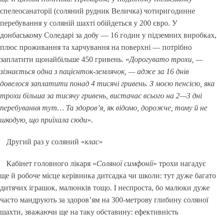
спелеосанаторії (соляний рудник Величка) чотиригодинне
перебування у соляній шахті обійдеться у 200 євро. У
донбаському Соледарі за добу — 16 годин у підземних виробках,
плюс проживання та харчування на поверхні — потрібно
заплатити щонайбільше 450 гривень. «
Дорогувато трохи, —
зізнається одна з
пацієнток-землячок
, — адже за 16 днів
довелося заплатити понад 4 тисячі гривень. З моєю пенсією, яка
трохи більша за тисячу гривень, вистачає всього на 2—3 дні
перебування тут… Та здоров’я, як відомо, дорожче, тому й не
шкодую, що приїхала сюди
».
Другий раз у соляний «
клас
»
Кабінет головного лікаря «
Соляної симфонії
» трохи нагадує
ще й робоче місце керівника дитсадка чи школи: тут дуже багато
дитячих іграшок, малюнків тощо. І неспроста, бо малюки дуже
часто мандрують за здоров’ям на 300-метрову глибину соляної
шахти, зважаючи ще на таку обставину: ефективність