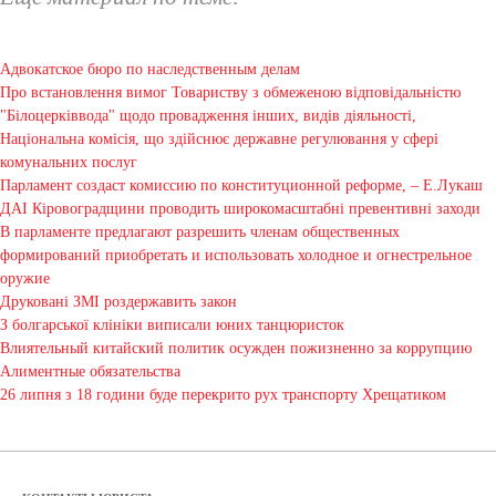
Адвокатское бюро по наследственным делам
Про встановлення вимог Товариству з обмеженою відповідальністю
"Білоцерківвода" щодо провадження інших, видів діяльності,
Національна комісія, що здійснює державне регулювання у сфері
комунальних послуг
Парламент создаст комиссию по конституционной реформе, – Е.Лукаш
ДАІ Кіровоградщини проводить широкомасштабні превентивні заходи
В парламенте предлагают разрешить членам общественных
формирований приобретать и использовать холодное и огнестрельное
оружие
Друковані ЗМІ роздержавить закон
З болгарської клініки виписали юних танцюристок
Влиятельный китайский политик осужден пожизненно за коррупцию
Алиментные обязательства
26 липня з 18 години буде перекрито рух транспорту Хрещатиком