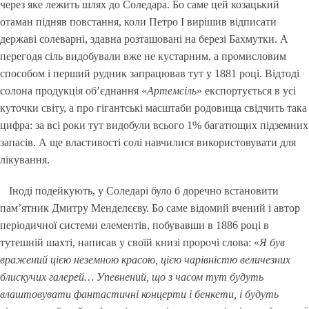
через яке лежить шлях до Соледара. Бо саме цей козацький
отаман підняв повстання, коли Петро І вирішив відписати
державі солеварні, здавна розташовані на березі Бахмутки. А
перегодя сіль видобували вже не кустарним, а промисловим
способом і перший рудник запрацював тут у 1881 році. Відтоді
солона продукція об’єднання «
Артемсіль
» експортується в усі
куточки світу, а про гігантські масштаби родовища свідчить така
цифра: за всі роки тут видобули всього 1% багатющих підземних
запасів. А ще властивості солі навчилися використовувати для
лікування.
Іноді подейкують, у Соледарі було б доречно встановити
пам’ятник Дмитру Менделєєву. Бо саме відомий вчений і автор
періодичної системи елементів, побувавши в 1886 році в
тутешній шахті, написав у своїй книзі пророчі слова: «
Я був
вражений цією неземною красою, цією чарівністю величезних
блискучих галерей… Упевнений, що з часом тут будуть
влаштовувати фантастичні концерти і бенкети, і будуть