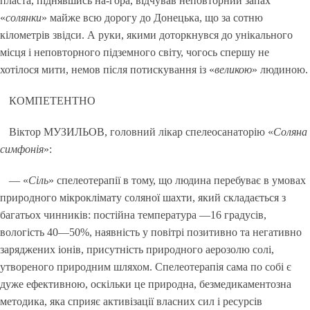
пласта, піднявшись на-гора, відчував неповторний запах
«
солянки
» майже всю дорогу до Донецька, що за сотню
кілометрів звідси. А руки, якими доторкнувся до унікального
місця і неповторного підземного світу, чогось спершу не
хотілося мити, немов після потискування із «
великою
» людиною.
КОМПЕТЕНТНО
Віктор МУЗИЛЬОВ, головний лікар спелеосанаторію «
Соляна
симфонія
»:
— «
Сіль
» спелеотерапії в тому, що людина перебуває в умовах
природного мікроклімату соляної шахти, який складається з
багатьох чинників: постійна температура —16 градусів,
вологість 40—50%, наявність у повітрі позитивно та негативно
заряджених іонів, присутність природного аерозолю солі,
утвореного природним шляхом. Спелеотерапія сама по собі є
дуже ефективною, оскільки це природна, безмедикаментозна
методика, яка сприяє активізації власних сил і ресурсів