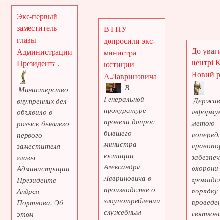
Экс-первый
заместитель
В ГПУ
главы
допросили экс-
До уваги
Администрации
министра
центрі 
Президента .
юстиции
Новий рі
А.Лавриновича
В
Министерство
Генеральной
Держав
внутренних дел
прокуратуре
інформує
объявило в
провели допрос
метою
розыск бывшего
бывшего
поперед
первого
министра
правопо
заместителя
юстиции
забезпеч
главы
Александра
охорони
Администрации
Лавриновича в
громадс
Президента
производстве о
порядку 
Андрея
злоупотреблении
проведе
Портнова. Об
служебным
святкови
этом