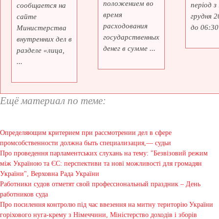
положением во
період з
сообщается на
время
грудня 2
сайте
расходования
до 06:30 
Министерства
государственных
внутренних дел в
денег в сумме ...
разделе «лица,
...
Ещё материал по теме:
Определяющим критерием при рассмотрении дел в сфере
промсобственности должна быть специализация,— судьи
Про проведення парламентських слухань на тему: "Безвізовий режим
між Україною та ЄС: перспективи та нові можливості для громадян
України", Верховна Рада України
Работники судов отметят свой профессиональный праздник – День
работников суда
Про посилення контролю під час ввезення на митну територію України
горіхового нуга-крему з Німеччини, Міністерство доходів і зборів