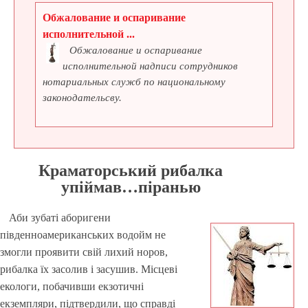
Обжалование и оспаривание
исполнительной ...
Обжалование и оспаривание
исполнительной надписи сотрудников
нотариальных служб по национальному
законодательсву.
Краматорський рибалка
упіймав…піранью
Аби зубаті аборигени
південноамериканських водойм не
змогли проявити свій лихий норов,
рибалка їх засолив і засушив. Місцеві
екологи, побачивши екзотичні
екземпляри, підтвердили, що справді