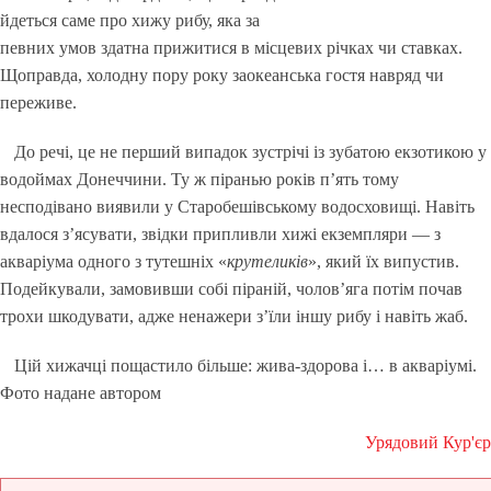
йдеться саме про хижу рибу, яка за
певних умов здатна прижитися в місцевих річках чи ставках.
Щоправда, холодну пору року заокеанська гостя навряд чи
переживе.
До речі, це не перший випадок зустрічі із зубатою екзотикою у
водоймах Донеччини. Ту ж піранью років п’ять тому
несподівано виявили у Старобешівському водосховищі. Навіть
вдалося з’ясувати, звідки припливли хижі екземпляри — з
акваріума одного з тутешніх «
крутеликів
», який їх випустив.
Подейкували, замовивши собі піраній, чолов’яга потім почав
трохи шкодувати, адже ненажери з’їли іншу рибу і навіть жаб.
Цій хижачці пощастило більше: жива-здорова і… в акваріумі.
Фото надане автором
Урядовий Кур'єр