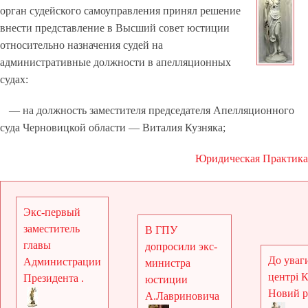
орган судейского самоуправления принял решение
внести представление в Высший совет юстиции
относительно назначения судей на
административные должности в апелляционных
судах:
— на должность заместителя председателя Апелляционного
суда Черновицкой области — Виталия Кузняка;
Юридическая Практика
Экс-первый
заместитель
В ГПУ
главы
допросили экс-
До уваги
Администрации
министра
центрі 
Президента .
юстиции
Новий рі
А.Лавриновича