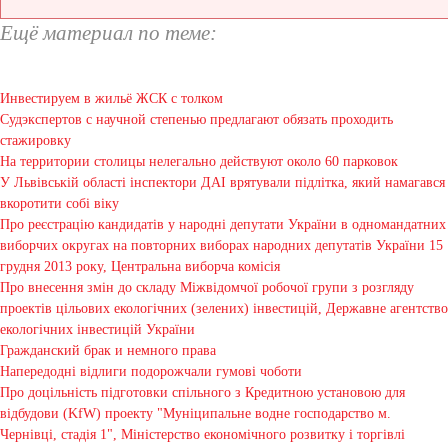
Ещё материал по теме:
Инвестируем в жильё ЖСК с толком
Судэкспертов с научной степенью предлагают обязать проходить
стажировку
На территории столицы нелегально действуют около 60 парковок
У Львівській області інспектори ДАІ врятували підлітка, який намагався
вкоротити собі віку
Про реєстрацію кандидатів у народні депутати України в одномандатних
виборчих округах на повторних виборах народних депутатів України 15
грудня 2013 року, Центральна виборча комісія
Про внесення змін до складу Міжвідомчої робочої групи з розгляду
проектів цільових екологічних (зелених) інвестицій, Державне агентство
екологічних інвестицій України
Гражданский брак и немного права
Напередодні відлиги подорожчали гумові чоботи
Про доцільність підготовки спільного з Кредитною установою для
відбудови (KfW) проекту "Муніципальне водне господарство м.
Чернівці, стадія 1", Міністерство економічного розвитку і торгівлі