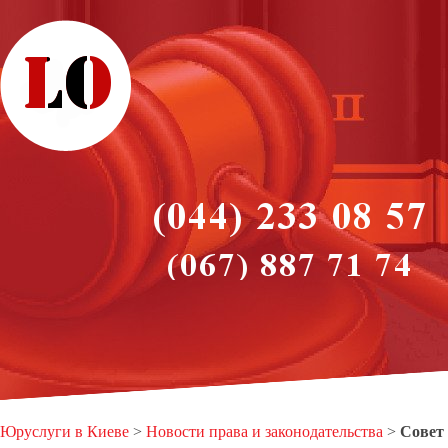
Юруслуги в Киеве
>
Новости права и законодательства
>
Совет