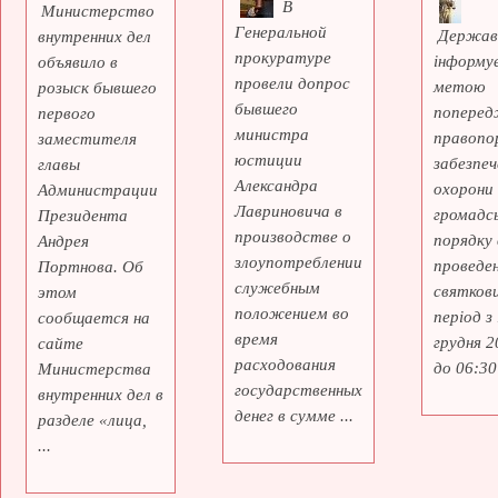
В
Министерство
Генеральной
Держав
внутренних дел
прокуратуре
інформує
объявило в
провели допрос
метою
розыск бывшего
бывшего
поперед
первого
министра
правопо
заместителя
юстиции
забезпеч
главы
Александра
охорони
Администрации
Лавриновича в
громадс
Президента
производстве о
порядку 
Андрея
злоупотреблении
проведе
Портнова. Об
служебным
святкови
этом
положением во
період з
сообщается на
время
грудня 2
сайте
расходования
до 06:30 
Министерства
государственных
внутренних дел в
денег в сумме ...
разделе «лица,
...