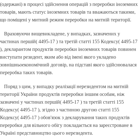
(одержані) в процесі здійснення операцій з переробки іноземних
товарів, мають статус іноземних товарів та вважаються такими,
що поміщені у митний режим переробки на митній території.
Враховуючи вищевикладене, у випадках, зазначених у
частинах першій( 4495-17 ) та третій статті 155 Кодексу( 4495-17
), декларантом продуктів переробки іноземних товарів повинен
виступати резидент, яким або від імені якого укладено
зовнішньоекономічний договір, на підставі якого здійснювалася
переробка таких товарів.
Поряд з цим, у випадку реалізації нерезидентом на митній
території України продуктів переробки іншим особам, ніж
зазначені у частинах першій( 4495-17 ) та третій статті 155
Кодексу( 4495-17 ), згідно з частиною другою статті 155
Кодексу( 4495-17 ) обов'язок з декларування таких продуктів
переробки для вільного обігу покладається на зареєстроване в
Україні представництво цього нерезидента.