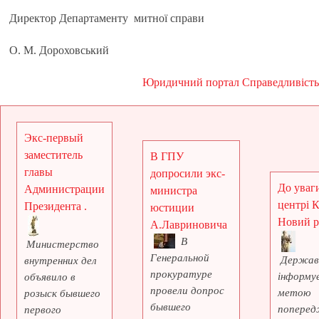
Директор Департаменту митної справи
О. М. Дороховський
Юридичний портал Справедливість
Экс-первый
заместитель
В ГПУ
главы
допросили экс-
До уваги
Администрации
министра
центрі 
Президента .
юстиции
Новий рі
А.Лавриновича
В
Министерство
Генеральной
Держав
внутренних дел
прокуратуре
інформує
объявило в
провели допрос
метою
розыск бывшего
бывшего
поперед
первого