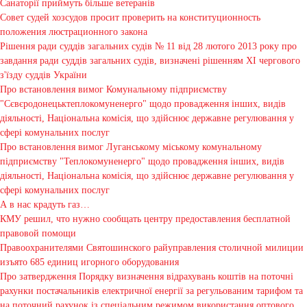
Санаторії приймуть більше ветеранів
Совет судей хозсудов просит проверить на конституционность
положения люстрационного закона
Рішення ради суддів загальних судів № 11 від 28 лютого 2013 року про
завдання ради суддів загальних судів, визначені рішенням XI чергового
з'їзду суддів України
Про встановлення вимог Комунальному підприємству
"Сєвєродонецьктеплокомуненерго" щодо провадження інших, видів
діяльності, Національна комісія, що здійснює державне регулювання у
сфері комунальних послуг
Про встановлення вимог Луганському міському комунальному
підприємству "Теплокомуненерго" щодо провадження інших, видів
діяльності, Національна комісія, що здійснює державне регулювання у
сфері комунальних послуг
А в нас крадуть газ…
КМУ решил, что нужно сообщать центру предоставления бесплатной
правовой помощи
Правоохранителями Святошинского райуправления столичной милиции
изъято 685 единиц игорного оборудования
Про затвердження Порядку визначення відрахувань коштів на поточні
рахунки постачальників електричної енергії за регульованим тарифом та
на поточний рахунок із спеціальним режимом використання оптового