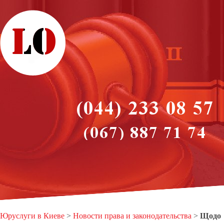
Юруслуги в Киеве
>
Новости права и законодательства
>
Щодо