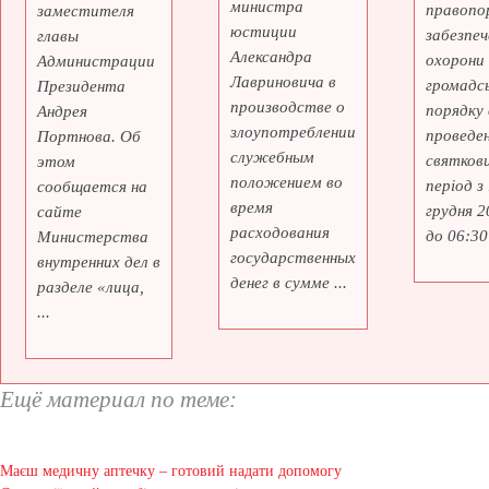
министра
правопо
заместителя
юстиции
забезпеч
главы
Александра
охорони
Администрации
Лавриновича в
громадс
Президента
производстве о
порядку 
Андрея
злоупотреблении
проведе
Портнова. Об
служебным
святкови
этом
положением во
період з
сообщается на
время
грудня 2
сайте
расходования
до 06:30 
Министерства
государственных
внутренних дел в
денег в сумме ...
разделе «лица,
...
Ещё материал по теме:
Маєш медичну аптечку – готовий надати допомогу