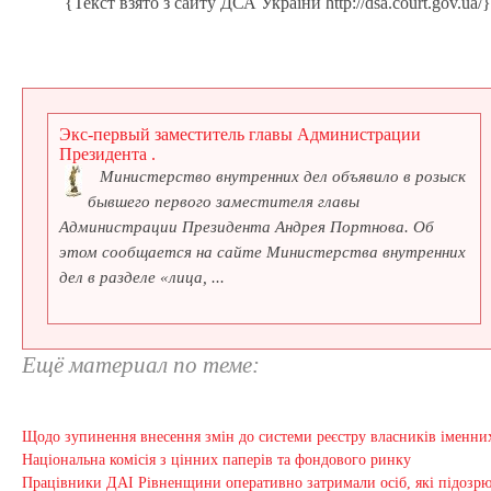
{Текст взято з сайту ДСА України http://dsa.court.gov.ua/
Экс-первый заместитель главы Администрации
Президента .
Министерство внутренних дел объявило в розыск
бывшего первого заместителя главы
Администрации Президента Андрея Портнова. Об
этом сообщается на сайте Министерства внутренних
дел в разделе «лица, ...
Ещё материал по теме:
Щодо зупинення внесення змін до системи реєстру власників іменних
Національна комісія з цінних паперів та фондового ринку
Працівники ДАІ Рівненщини оперативно затримали осіб, які підозрю