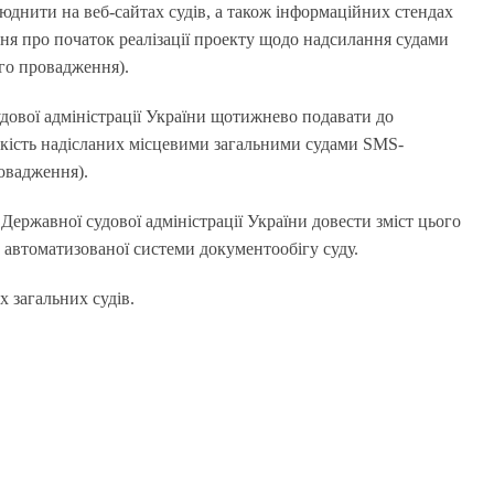
юднити на веб-сайтах судів, а також інформаційних стендах
ня про початок реалізації проекту щодо надсилання судами
го провадження).
дової адміністрації України щотижнево подавати до
лькість надісланих місцевими загальними судами SMS-
овадження).
Державної судової адміністрації України довести зміст цього
а автоматизованої системи документообігу суду.
х загальних судів.