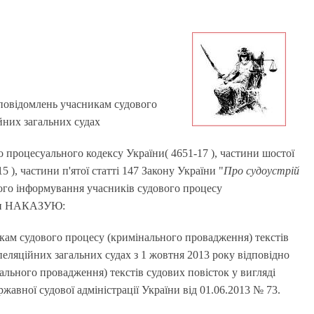
повідомлень учасникам судового
йних загальних судах
о процесуального кодексу України( 4651-17 ), частини шостої
 ), частини п'ятої статті 147 Закону України "
Про судоустрій
сного інформування учасників судового процесу
рави НАКАЗУЮ:
ам судового процесу (кримінального провадження) текстів
пеляційних загальних судах з 1 жовтня 2013 року відповідно
льного провадження) текстів судових повісток у вигляді
авної судової адміністрації України від 01.06.2013 № 73.