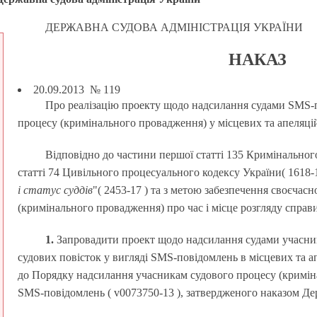
ДЕРЖАВНА СУДОВА АДМІНІСТРАЦІЯ УКРАЇНИ
НАКАЗ
20.09.2013 № 119
Про реалізацію проекту щодо надсилання судами SMS-
процесу (кримінального провадження) у місцевих та апеляці
Відповідно до частини першої статті 135 Кримінальног
статті 74 Цивільного процесуального кодексу України( 1618-15
і статус суддів
"( 2453-17 ) та з метою забезпечення своєча
(кримінального провадження) про час і місце розгляду сп
1.
Запровадити проект щодо надсилання судами учасник
судових повісток у вигляді SMS-повідомлень в місцевих та а
до Порядку надсилання учасникам судового процесу (криміна
SMS-повідомлень ( v0073750-13 ), затвердженого наказом Держ