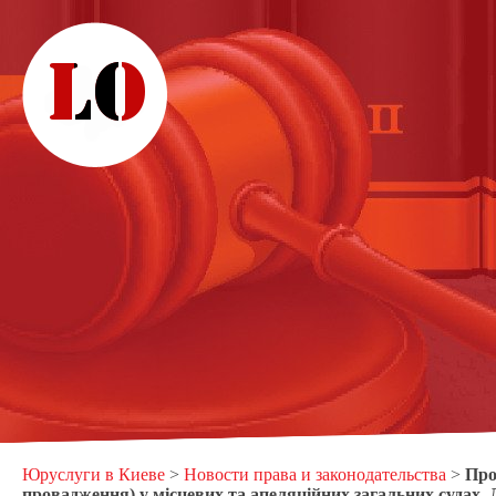
Юруслуги в Киеве
>
Новости права и законодательства
>
Про
провадження) у місцевих та апеляційних загальних судах,