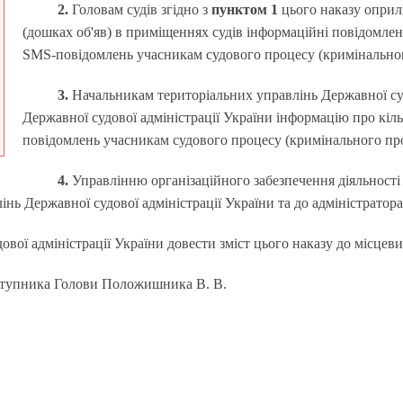
2.
Головам судів згідно з
пунктом 1
цього наказу оприл
(дошках об'яв) в приміщеннях судів інформаційні повідомлен
SMS-повідомлень учасникам судового процесу (кримінально
3.
Начальникам територіальних управлінь Державної су
Державної судової адміністрації України інформацію про кі
повідомлень учасникам судового процесу (кримінального пр
4.
Управлінню організаційного забезпечення діяльності 
інь Державної судової адміністрації України та до адміністратор
ої адміністрації України довести зміст цього наказу до місцеви
аступника Голови Положишника В. В.