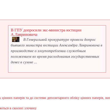
}
В ГПУ допросили экс-министра юстиции
А.Лавриновича
В Генеральной прокуратуре провели допрос
бывшего министра юстиции Александра Лавриновича в
производстве о злоупотреблении служебным
положением во время расходования государственных
денег в сумме ...
 цінних паперів та до системи депозитарного обліку цінних паперів, в
ються в скоєнні злочину