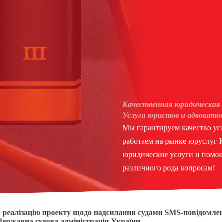
Качественная юридическая 
Услуги юристов и адвокато
Мы гарантируем качество усл
работаем на рынке юруслуг
юридические услуги и помощ
различного рода вопросам!
 реалізацію проекту щодо надсилання судами SMS-повідомлен
 Державна судова адміністрація України