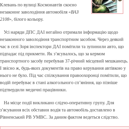
Клевань по вулиці Космонавтів скоєно
незаконне заволодіння автомобіля «
ВАЗ
2108
», білого кольору.
Усі наряди ДПС ДАІ негайно отримали інформацію щодо
незаконного заволодіння транспортним засобом. Через деякий
час в селі Зоря інспектори ДАІ помітили та зупинили авто, що
підпадає під прикмети. Як з’ясувалось, що за кермом
транспортного засобу перебував 37-річний місцевий мешканець.
І звісно ж, будь-яких документів на право керування автівкою у
нього не було. Під час спілкування правоохоронці помітили, що
водій перебуває в стані алкогольного сп’яніння, що пізніше
підтвердили медичні працівники.
На місце події викликано слідчо-оперативну групу. Для
з’ясування всіх обставин водія та автомобіль доставлено в
Рівненський РВ УМВС. За даним фактом ведеться слідство.