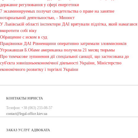
державне регулювання у сфері енергетики
7 экзаминируемых получат свидетельства о праве на занятие
нотариальной деятельностью, - Минюст
У Львівській області інспектори ДАІ врятували підлітка, який намагався
вкоротити собі віку
Обращение с иском в суд
Працівники ДАІ Рівненщини оперативно затримали зловмисників
Угрожавшая Б.Обаме американка получила 21 месяц тюрьмы
Про тимчасове зупинення дії спеціальної санкції, що застосована до
суб'єкта зовнішньоекономічної діяльності України, Міністерство
економічного розвитку і торгівлі України
КОНТАКТЫ ЮРИСТА
Телефон:
+38 (063) 233-08-57
contact@legal-office.kiev.ua
ЗАКАЗ УСЛУГ АДВОКАТА