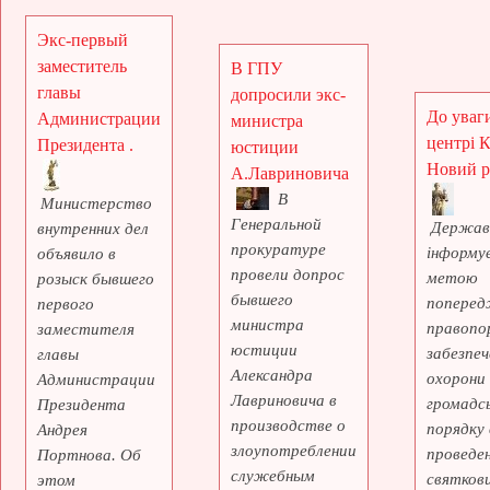
Экс-первый
заместитель
В ГПУ
главы
допросили экс-
До уваги
Администрации
министра
центрі 
Президента .
юстиции
Новий рі
А.Лавриновича
В
Министерство
Генеральной
Держав
внутренних дел
прокуратуре
інформує
объявило в
провели допрос
метою
розыск бывшего
бывшего
поперед
первого
министра
правопо
заместителя
юстиции
забезпеч
главы
Александра
охорони
Администрации
Лавриновича в
громадс
Президента
производстве о
порядку 
Андрея
злоупотреблении
проведе
Портнова. Об
служебным
святкови
этом