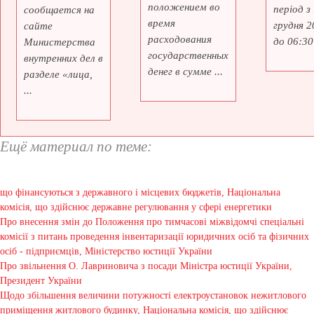
положением во
період з
сообщается на
время
грудня 2
сайте
расходования
до 06:30 
Министерства
государственных
внутренних дел в
денег в сумме ...
разделе «лица,
...
Ещё материал по теме:
що фінансуються з державного і місцевих бюджетів, Національна
комісія, що здійснює державне регулювання у сфері енергетики
Про внесення змін до Положення про тимчасові міжвідомчі спеціальні
комісії з питань проведення інвентаризації юридичних осіб та фізичних
осіб - підприємців, Міністерство юстиції України
Про звільнення О. Лавриновича з посади Міністра юстиції України,
Президент України
Щодо збільшення величини потужності електроустановок нежитлового
приміщення житлового будинку, Національна комісія, що здійснює