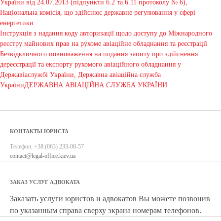
України від 24.07.2013 (підпункти 6.2 та 6.11 протоколу № 6),
Національна комісія, що здійснює державне регулювання у сфері
енергетики
Інструкція з надання коду авторизації щодо доступу до Міжнародного
реєстру майнових прав на рухоме авіаційне обладнання та реєстрації
Безвідкличного повноваження на подання запиту про здійснення
дереєстрації та експорту рухомого авіаційного обладнання у
Державіаслужбі України, Державна авіаційна служба
УкраїниДЕРЖАВНА АВІАЦІЙНА СЛУЖБА УКРАЇНИ
КОНТАКТЫ ЮРИСТА
Телефон:
+38 (063) 233-08-57
contact@legal-office.kiev.ua
ЗАКАЗ УСЛУГ АДВОКАТА
Заказать услуги юристов и адвокатов Вы можете позвонив
по указанным справа сверху экрана номерам телефонов.