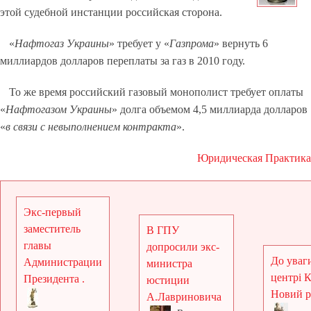
этой судебной инстанции российская сторона.
«
Нафтогаз Украины
» требует у «
Газпрома
» вернуть 6
миллиардов долларов переплаты за газ в 2010 году.
То же время российский газовый монополист требует оплаты
«
Нафтогазом Украины
» долга объемом 4,5 миллиарда долларов
«
в связи с невыполнением контракта
».
Юридическая Практика
Экс-первый
заместитель
В ГПУ
главы
допросили экс-
До уваги
Администрации
министра
центрі 
Президента .
юстиции
Новий рі
А.Лавриновича