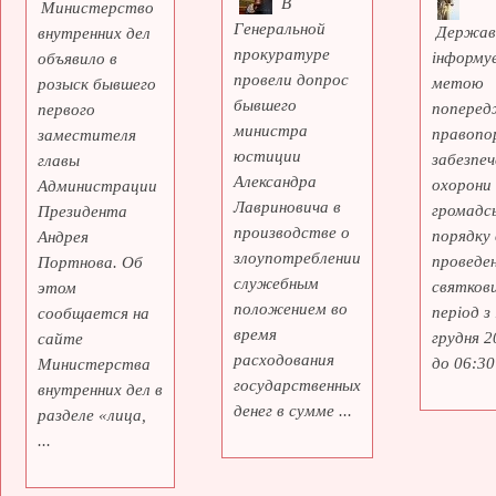
В
Министерство
Генеральной
Держав
внутренних дел
прокуратуре
інформує
объявило в
провели допрос
метою
розыск бывшего
бывшего
поперед
первого
министра
правопо
заместителя
юстиции
забезпеч
главы
Александра
охорони
Администрации
Лавриновича в
громадс
Президента
производстве о
порядку 
Андрея
злоупотреблении
проведе
Портнова. Об
служебным
святкови
этом
положением во
період з
сообщается на
время
грудня 2
сайте
расходования
до 06:30 
Министерства
государственных
внутренних дел в
денег в сумме ...
разделе «лица,
...