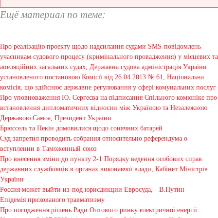
Ещё материал по теме:
Про реалізацію проекту щодо надсилання судами SMS-повідомлень
учасникам судового процесу (кримінального провадження) у місцевих та
апеляційних загальних судах, Державна судова адміністрація України
установленого постановою Комісії від 26.04.2013 № 61, Національна
комісія, що здійснює державне регулювання у сфері комунальних послуг
Про уповноваження Ю. Сергеєва на підписання Спільного комюніке про
встановлення дипломатичних відносин між Україною та Незалежною
Державою Самоа, Президент України
Брюссель та Пекін домовилися щодо сонячних батарей
Суд запретил проводить собрания относительно референдума о
вступлении в Таможенный союз
Про внесення зміни до пункту 2-1 Порядку ведення особових справ
державних службовців в органах виконавчої влади, Кабінет Міністрів
України
Россия может выйти из-под юрисдикции Евросуда, - В.Путин
Епідемія прихованого травматизму
Про погодження рішень Ради Оптового ринку електричної енергії