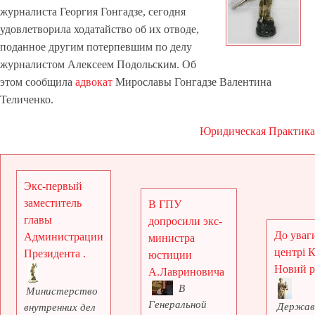
журналиста Георгия Гонгадзе, сегодня
удовлетворила ходатайство об их отводе,
поданное другим потерпевшим по делу
журналистом Алексеем Подольским. Об
этом сообщила
адвокат
Мирославы Гонгадзе Валентина
Теличенко.
Юридическая Практика
Экс-первый
заместитель
В ГПУ
главы
допросили экс-
До уваги
Администрации
министра
центрі 
Президента .
юстиции
Новий рі
А.Лавриновича
В
Министерство
Генеральной
Держав
внутренних дел