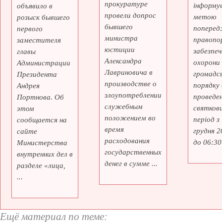
прокуратуре
інформує
объявило в
провели допрос
метою
розыск бывшего
бывшего
поперед
первого
министра
правопо
заместителя
юстиции
забезпеч
главы
Александра
охорони
Администрации
Лавриновича в
громадс
Президента
производстве о
порядку 
Андрея
злоупотреблении
проведе
Портнова. Об
служебным
святкови
этом
положением во
період з
сообщается на
время
грудня 2
сайте
расходования
до 06:30 
Министерства
государственных
внутренних дел в
денег в сумме ...
разделе «лица,
...
Ещё материал по теме: