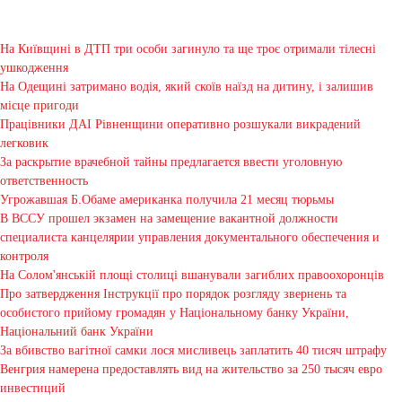
На Київщині в ДТП три особи загинуло та ще троє отримали тілесні
ушкодження
На Одещині затримано водія, який скоїв наїзд на дитину, і залишив
місце пригоди
Працівники ДАІ Рівненщини оперативно розшукали викрадений
легковик
За раскрытие врачебной тайны предлагается ввести уголовную
ответственность
Угрожавшая Б.Обаме американка получила 21 месяц тюрьмы
В ВССУ прошел экзамен на замещение вакантной должности
специалиста канцелярии управления документального обеспечения и
контроля
На Солом'янській площі столиці вшанували загиблих правоохоронців
Про затвердження Інструкції про порядок розгляду звернень та
особистого прийому громадян у Національному банку України,
Національний банк України
За вбивство вагітної самки лося мисливець заплатить 40 тисяч штрафу
Венгрия намерена предоставлять вид на жительство за 250 тысяч евро
инвестиций