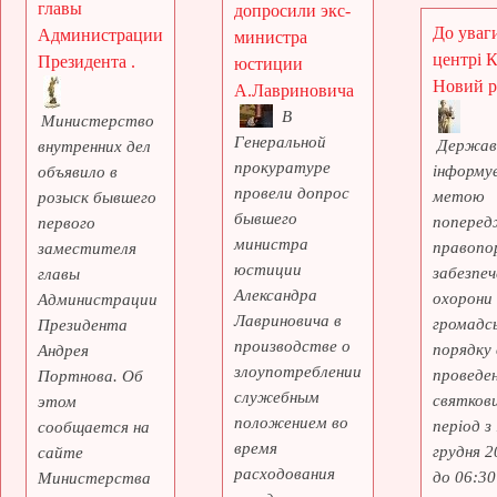
главы
допросили экс-
До уваги
Администрации
министра
центрі 
Президента .
юстиции
Новий рі
А.Лавриновича
В
Министерство
Генеральной
Держав
внутренних дел
прокуратуре
інформує
объявило в
провели допрос
метою
розыск бывшего
бывшего
поперед
первого
министра
правопо
заместителя
юстиции
забезпеч
главы
Александра
охорони
Администрации
Лавриновича в
громадс
Президента
производстве о
порядку 
Андрея
злоупотреблении
проведе
Портнова. Об
служебным
святкови
этом
положением во
період з
сообщается на
время
грудня 2
сайте
расходования
до 06:30 
Министерства