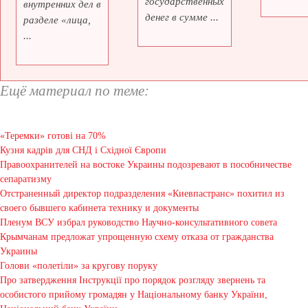
государственных
внутренних дел в
денег в сумме ...
разделе «лица,
...
Ещё материал по теме:
«Теремки» готові на 70%
Кузня кадрів для СНД і Східної Європи
Правоохранителей на востоке Украины подозревают в пособничестве
сепаратизму
Отстраненный директор подразделения «Киевпастранс» похитил из
своего бывшего кабинета технику и документы
Пленум ВСУ избрал руководство Научно-консультативного совета
Крымчанам предложат упрощенную схему отказа от гражданства
Украины
Голови «полетіли» за кругову поруку
Про затвердження Інструкції про порядок розгляду звернень та
особистого прийому громадян у Національному банку України,