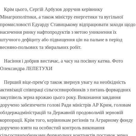
Крім цього, Сергій Арбузов доручив керівнику
Мінагрополітики, а також міністру енергетики та вугільної
промисловості Едуарду Ставицькому відпрацювати заходи щодо
насичення ринку нафтопродуктів з метою уникнення їх
штучного дефіциту або підвищення цін на пальне в період
весняно-польових та збиральних робіт.
Насіння і добрив вистачає, а часу на посівну катма. Фото
Oлександра ЛЕПЕТУХИ
Перший віце-прем’єр також звернув увагу на необхідність
активізації співпраці сільгоспвиробників з питань форвардних
закупівель зерна врожаю цього року. Виконання завдання
доручено забезпечити голові Ради міністрів АР Крим, головам
облдержадміністрацій та Державній продовольчій зерновій
корпорації. Крім того, керівникам регіонів та Аграрному фонду
доручено взяти на особистий контроль виконання
сільгоспвиробниками форвардних контрактів поставок зерна