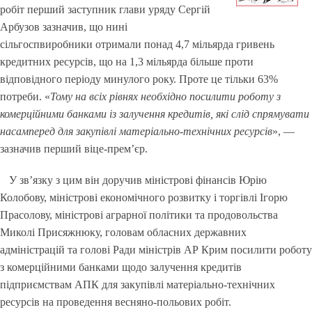
робіт перший заступник глави уряду Сергій
Арбузов зазначив, що нині
сільгоспвиробники отримали понад 4,7 мільярда гривень
кредитних ресурсів, що на 1,3 мільярда більше проти
відповідного періоду минулого року. Проте це тільки 63%
потреби. «
Тому на всіх рівнях необхідно посилити роботу з
комерційними банками із залучення кредитів, які слід спрямувати
насамперед для закупівлі матеріально-технічних ресурсів
», —
зазначив перший віце-прем’єр.
У зв’язку з цим він доручив міністрові фінансів Юрію
Колобову, міністрові економічного розвитку і торгівлі Ігорю
Прасолову, міністрові аграрної політики та продовольства
Миколі Присяжнюку, головам обласних державних
адміністрацій та голові Ради міністрів АР Крим посилити роботу
з комерційними банками щодо залучення кредитів
підприємствам АПК для закупівлі матеріально-технічних
ресурсів на проведення весняно-польових робіт.