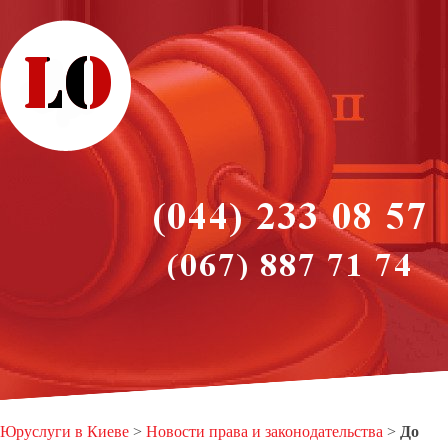
Юруслуги в Киеве
>
Новости права и законодательства
>
До