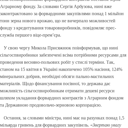
Аграрному фонду. За словами Сергія Арбузова, нині вже
законтрактовано за форвардними закупівлями понад 1 мільйон
тонн зерна нового врожаю, що не вичерпало можливостей
фонду з кредитування товаровиробників, повідомляє прес-
служба першого віце-прем’єра.
У свою чергу Микола Присяжнюк поінформував, що нині
сільгоспвиробники забезпечені всіма потрібними ресурсами для
проведення весняно-польових робіт у стислі терміни. Так,
станом на 15 квітня в Україні накопичено 105% насіння, 124%
мінеральних добрив, необхідні обсяги пально-мастильних
матеріалів. Щодо фінансування посівної, то держава дає
можливість сільгоспвиробникам отримати дешеві ресурси
шляхом укладання форвардних контрактів з Аграрним фондом
та Державною продовольчо-зерновою корпорацією.
Остання, за словами міністра, нині має на рахунках понад 1,5
мільярда гривень для форвардних закупівель. «
Звертаю увагу