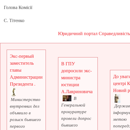
Голова Комісії
С. Тітенко
Юридичний портал Справедливість
Экс-первый
заместитель
В ГПУ
главы
допросили экс-
До уваги
Администрации
министра
центрі 
Президента .
юстиции
Новий рі
А.Лавриновича
В
Министерство
Генеральной
Держав
внутренних дел
прокуратуре
інформує
объявило в
провели допрос
метою
розыск бывшего
бывшего
поперед
первого