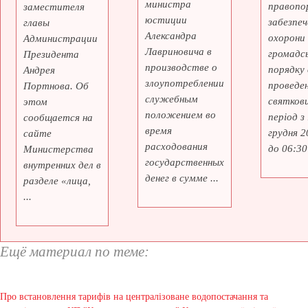
министра
правопо
заместителя
юстиции
забезпеч
главы
Александра
охорони
Администрации
Лавриновича в
громадс
Президента
производстве о
порядку 
Андрея
злоупотреблении
проведе
Портнова. Об
служебным
святкови
этом
положением во
період з
сообщается на
время
грудня 2
сайте
расходования
до 06:30 
Министерства
государственных
внутренних дел в
денег в сумме ...
разделе «лица,
...
Ещё материал по теме:
Про встановлення тарифів на централізоване водопостачання та