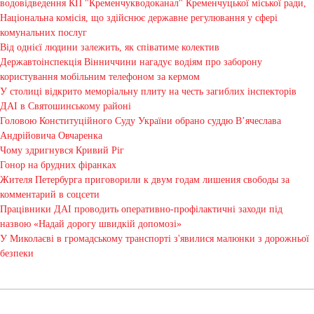
водовідведення КП "Кременчукводоканал" Кременчуцької міської ради,
Національна комісія, що здійснює державне регулювання у сфері
комунальних послуг
Від однієї людини залежить, як співатиме колектив
Державтоінспекція Вінниччини нагадує водіям про заборону
користування мобільним телефоном за кермом
У столиці відкрито меморіальну плиту на честь загиблих інспекторів
ДАІ в Святошинському районі
Головою Конституційного Суду України обрано суддю В’ячеслава
Андрійовича Овчаренка
Чому здригнувся Кривий Ріг
Гонор на брудних фіранках
Жителя Петербурга приговорили к двум годам лишения свободы за
комментарий в соцсети
Працівники ДАІ проводить оперативно-профілактичні заходи під
назвою «Надай дорогу швидкій допомозі»
У Миколаєві в громадському транспорті з'явилися малюнки з дорожньої
безпеки