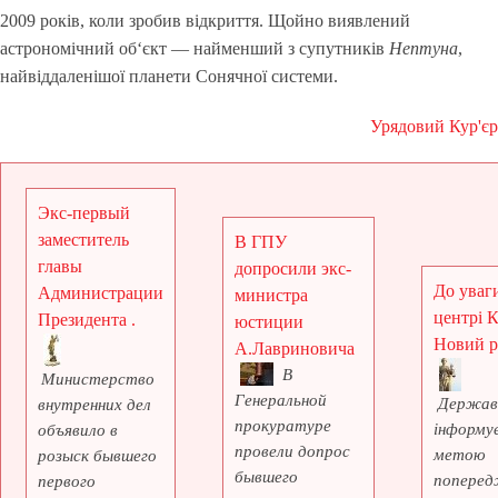
2009 років, коли зробив відкриття. Щойно виявлений
астрономічний об‘єкт — найменший з супутників
Нептуна
,
найвіддаленішої планети Сонячної системи.
Урядовий Кур'єр
Экс-первый
заместитель
В ГПУ
главы
допросили экс-
До уваги
Администрации
министра
центрі 
Президента .
юстиции
Новий рі
А.Лавриновича
В
Министерство
Генеральной
Держав
внутренних дел
прокуратуре
інформує
объявило в
провели допрос
метою
розыск бывшего
бывшего
поперед
первого