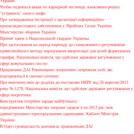
України
Чтобы подняться выше по каръерной лестнице, киевлянин решил
"устранить" своего шефа
Про затвердження Інструкції з організації інформаційно-
пропагандистського забезпечення у Збройних Силах України,
Міністерство оборони України
Принят закон о Национальной гвардии Украины
Про застосування на період переходу до стимулюючого регулювання
прямолінійного методу нарахування амортизації для цілей формування
тарифів, Національна комісія, що здійснює державне регулювання у
сфері комунальних послуг
Працівники ДАІ Рівненщини оперативно затримали осіб, які
підозрюються в скоєнні злочину
Про внесення змін до додатка до постанови НКРЕ від 26 вересня 2013
року № 1278, Національна комісія, що здійснює державне регулювання у
сфері енергетики
Конструктив потрібен заради майбутнього
передбачених Міністерству охорони здоров’я на 2013 рік, між
адміністративно-територіальними одиницями, Кабінет Міністрів
України
В Одесі громадськість допомагає працівникам ДАІ