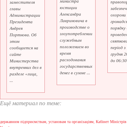
министра
правопо
заместителя
юстиции
забезпеч
главы
Александра
охорони
Администрации
Лавриновича в
громадс
Президента
производстве о
порядку 
Андрея
злоупотреблении
проведе
Портнова. Об
служебным
святкови
этом
положением во
період з
сообщается на
время
грудня 2
сайте
расходования
до 06:30 
Министерства
государственных
внутренних дел в
денег в сумме ...
разделе «лица,
...
Ещё материал по теме:
державним підприємствам, установам та організаціям, Кабінет Міністрів