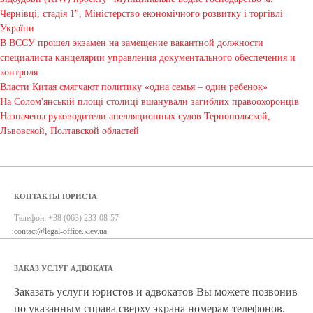
Чернівці, стадія 1", Міністерство економічного розвитку і торгівлі
України
В ВССУ прошел экзамен на замещение вакантной должности
специалиста канцелярии управления документального обеспечения и
контроля
Власти Китая смягчают политику «одна семья – один ребенок»
На Солом'янській площі столиці вшанували загиблих правоохоронців
Назначены руководители апелляционных судов Тернопольской,
Львовской, Полтавской областей
КОНТАКТЫ ЮРИСТА
Телефон:
+38 (063) 233-08-57
contact@legal-office.kiev.ua
ЗАКАЗ УСЛУГ АДВОКАТА
Заказать услуги юристов и адвокатов Вы можете позвонив
по указанным справа сверху экрана номерам телефонов.