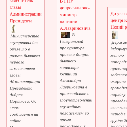
заместитель
В ГПУ
главы
допросили экс-
До уваги
Администрации
министра
центрі 
Президента .
юстиции
Новий рі
А.Лавриновича
В
Министерство
Генеральной
Держав
внутренних дел
прокуратуре
інформує
объявило в
провели допрос
метою
розыск бывшего
бывшего
поперед
первого
министра
правопо
заместителя
юстиции
забезпеч
главы
Александра
охорони
Администрации
Лавриновича в
громадс
Президента
производстве о
порядку 
Андрея
злоупотреблении
проведе
Портнова. Об
служебным
святкови
этом
положением во
період з
сообщается на
время
грудня 2
сайте
расходования