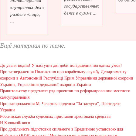
до 06:30 
Министерства
государственных
внутренних дел в
денег в сумме ...
разделе «лица,
...
Ещё материал по теме:
До уваги водіїв! У наступні дві доби погіршення погодних умов!
Про затвердження Положення про корабельну службу Департаменту
охорони в Автономній Республіці Крим Управління державної охорони
України, Управління державної охорони України
Правительству представят ряд проектов по реформированию местного
самоуправления
Про нагородження М. Чечетова орденом "За заслуги", Президент
України
Российская служба судебных приставов арестовала средства
И.Коломойского
Про доцільність підготовки спільного з Кредитною установою для
відбудови (KfW) проекту "Муніципальне водне господарство м.