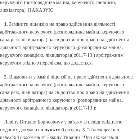
керуючого (розпорядника майна, керуючого санацією,
ліквідатора), НАКАЗУЮ:
1.
Замінити ліцензію на право здійснення діяльності
арбітражного керуючого (розпорядника майна, керуючого
санацією, ліквідатора) на свідоцтво про право на здійснення
діяльності арбітражного керуючого (розпорядника майна,
керуючого санацією, ліквідатора)( z0117-13 ) арбітражним
керуючим згідно з переліком, що додається.
2.
Відмовити у заміні ліцензії на право здійснення діяльності
арбітражного керуючого (розпорядника майна, керуючого
санацією, ліквідатора) на свідоцтво про право на здійснення
діяльності арбітражного керуючого (розпорядника майна,
керуючого санацією, ліквідатора)( z0117-13 ):
Левіну Віталію Борисовичу у зв'язку із невідповідністю
поданих документів
пункту 6
розділу X "
Прикінцеві та
перехідні положення
" Закону України "
Про відновлення