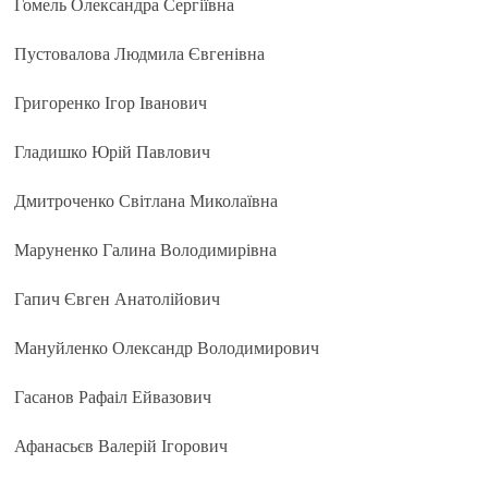
Гомель Олександра Сергіївна
Пустовалова Людмила Євгенівна
Григоренко Ігор Іванович
Гладишко Юрій Павлович
Дмитроченко Світлана Миколаївна
Маруненко Галина Володимирівна
Гапич Євген Анатолійович
Мануйленко Олександр Володимирович
Гасанов Рафаіл Ейвазович
Афанасьєв Валерій Ігорович