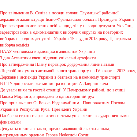
Про звільнення В. Сеніва з посади голови Тлумацької районної
державної адміністрації Івано-Франківської області, Президент України
Про реєстрацію довірених осіб кандидатів у народні депутати України,
зареєстрованих в одномандатних виборчих округах на повторних
виборах народних депутатів України 15 грудня 2013 року, Центральна
виборча комісія
НААУ чествовала выдающихся адвокатов Украины
З дна Атлантики вчені підняли унікальні артефакти
Про затвердження Плану перевірок додержання ліцензіатами
Ліцензійних умов з автомобільного транспорту на IV квартал 2013 року,
Державна інспекція України з безпеки на наземному транспорті
В ГПУ допросили экс-министра юстиции А.Лавриновича
До уваги киян та гостей столиці! У Печерському районі, по вулиці
Панаса Мирного, впроваджено односторонній рух
Про призначення О. Божка Надзвичайним і Повноважним Послом
України в Республіці Куба, Президент України
Одобрена стратегия развития системы управления государственными
финансами
Депутаты приняли закон, предоставляющий льготы лицам,
награжденным орденом Героев Небесной Сотни