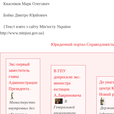
Квасніков Марк Олегович
Бойко Дмитро Юрійович
{Текст взято з сайту Мін'юсту України
http://www.minjust.gov.ua}
Юридичний портал Справедливість
Экс-первый
заместитель
В ГПУ
главы
допросили экс-
До уваги
Администрации
министра
центрі 
Президента .
юстиции
Новий рі
А.Лавриновича
В
Министерство
Генеральной
Держав
внутренних дел
прокуратуре
інформує