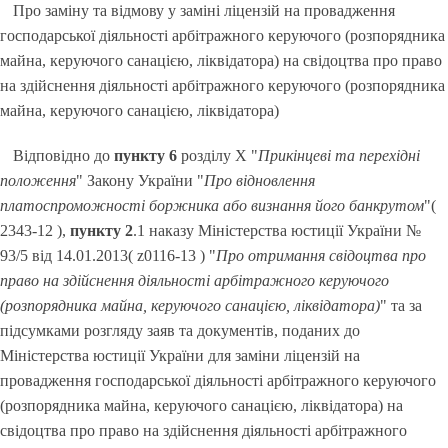
Про заміну та відмову у заміні ліцензій на провадження
господарської діяльності арбітражного керуючого (розпорядника
майна, керуючого санацією, ліквідатора) на свідоцтва про право
на здійснення діяльності арбітражного керуючого (розпорядника
майна, керуючого санацією, ліквідатора)
Відповідно до
пункту 6
розділу X "
Прикінцеві та перехідні
положення
" Закону України "
Про відновлення
платоспроможності боржника або визнання його банкрутом
"(
2343-12 ),
пункту 2
.1 наказу Міністерства юстиції України №
93/5 від 14.01.2013( z0116-13 ) "
Про отримання свідоцтва про
право на здійснення діяльності арбітражного керуючого
(розпорядника майна, керуючого санацією, ліквідатора)
" та за
підсумками розгляду заяв та документів, поданих до
Міністерства юстиції України для заміни ліцензій на
провадження господарської діяльності арбітражного керуючого
(розпорядника майна, керуючого санацією, ліквідатора) на
свідоцтва про право на здійснення діяльності арбітражного