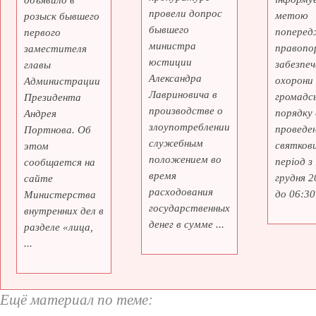
объявило в
провели допрос
метою
розыск бывшего
бывшего
поперед
первого
министра
правопо
заместителя
юстиции
забезпеч
главы
Александра
охорони
Администрации
Лавриновича в
громадс
Президента
производстве о
порядку 
Андрея
злоупотреблении
проведе
Портнова. Об
служебным
святкови
этом
положением во
період з
сообщается на
время
грудня 2
сайте
расходования
до 06:30 
Министерства
государственных
внутренних дел в
денег в сумме ...
разделе «лица,
...
Ещё материал по теме: