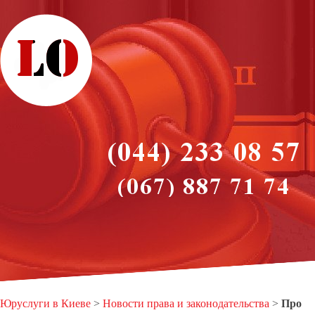
Юруслуги в Киеве
>
Новости права и законодательства
>
Про