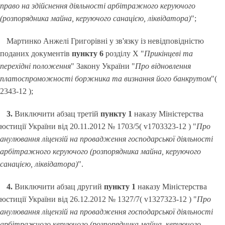
право на здійснення діяльності арбітражного керуючого
(розпорядника майна, керуючого санацією, ліквідатора)
";
Мартинко Анжелі Григорівні у зв'язку із невідповідністю
поданих документів
пункту 6
розділу X "
Прикінцеві та
перехідні положення
" Закону України "
Про відновлення
платоспроможності боржника та визнання його банкрутом
"(
2343-12 );
3.
Виключити абзац третій
пункту 1
наказу Міністерства
юстиції України від 20.11.2012 № 1703/5( v1703323-12 ) "
Про
анулювання ліцензій на провадження господарської діяльності
арбітражного керуючого (розпорядника майна, керуючого
санацією, ліквідатора)
".
4.
Виключити абзац другий
пункту 1
наказу Міністерства
юстиції України від 26.12.2012 № 1327/7( v1327323-12 ) "
Про
анулювання ліцензій на провадження господарської діяльності
арбітражного керуючого (розпорядника майна, керуючого