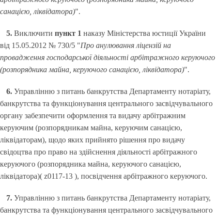
санацією, ліквідатора)
".
5.
Виключити
пункт 1
наказу Міністерства юстиції України
від 15.05.2012 № 730/5 "
Про анулювання ліцензій на
провадження господарської діяльності арбітражного керуючого
(розпорядника майна, керуючого санацією, ліквідатора)
".
6.
Управлінню з питань банкрутства Департаменту нотаріату,
банкрутства та функціонування центрального засвідчувального
органу забезпечити оформлення та видачу арбітражним
керуючим (розпорядникам майна, керуючим санацією,
ліквідаторам), щодо яких прийнято рішення про видачу
свідоцтва про право на здійснення діяльності арбітражного
керуючого (розпорядника майна, керуючого санацією,
ліквідатора)( z0117-13 ), посвідчення арбітражного керуючого.
7.
Управлінню з питань банкрутства Департаменту нотаріату,
банкрутства та функціонування центрального засвідчувального