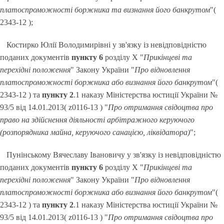
платоспроможності боржника та визнання його банкрутом
"(
2343-12 );
Костирко Юлії Володимирівні у зв'язку із невідповідністю
поданих документів
пункту 6
розділу X "
Прикінцеві та
перехідні положення
" Закону України "
Про відновлення
платоспроможності боржника або визнання його банкрутом
"(
2343-12 ) та
пункту 2
.1 наказу Міністерства юстиції України №
93/5 від 14.01.2013( z0116-13 ) "
Про отримання свідоцтва про
право на здійснення діяльності арбітражного керуючого
(розпорядника майна, керуючого санацією, ліквідатора)
";
Пунінському Вячеславу Івановичу у зв'язку із невідповідністю
поданих документів
пункту 6
розділу X "
Прикінцеві та
перехідні положення
" Закону України "
Про відновлення
платоспроможності боржника або визнання його банкрутом
"(
2343-12 ) та
пункту 2
.1 наказу Міністерства юстиції України №
93/5 від 14.01.2013( z0116-13 ) "
Про отримання свідоцтва про