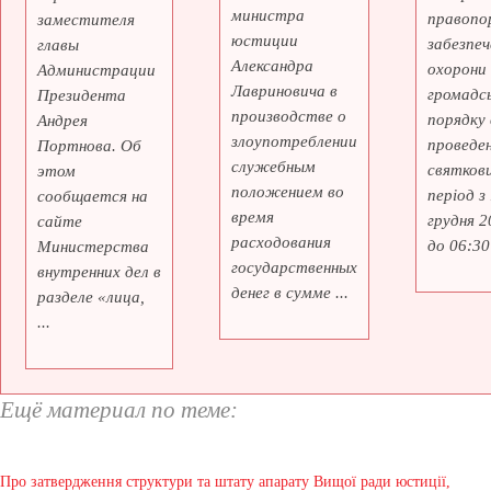
министра
правопо
заместителя
юстиции
забезпеч
главы
Александра
охорони
Администрации
Лавриновича в
громадс
Президента
производстве о
порядку 
Андрея
злоупотреблении
проведе
Портнова. Об
служебным
святкови
этом
положением во
період з
сообщается на
время
грудня 2
сайте
расходования
до 06:30 
Министерства
государственных
внутренних дел в
денег в сумме ...
разделе «лица,
...
Ещё материал по теме:
Про затвердження структури та штату апарату Вищої ради юстиції,