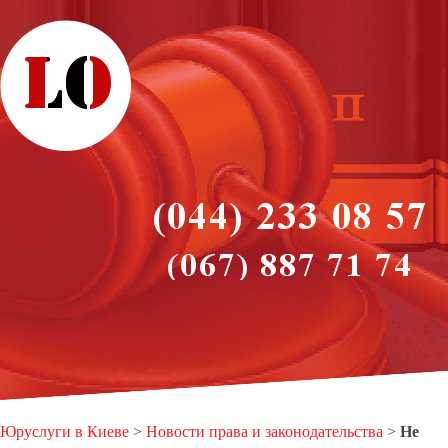
Юруслуги в Киеве
>
Новости права и законодательства
>
Не