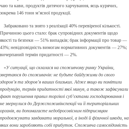
чаю та кави, продуктів дитячого харчування, яєць курячих,
зокрема 146 тонн м’ясної продукції.
Забраковано та знято з реалізації 40% перевіреної кількості.
Причиною цього стало: брак супровідних документів щодо
якості та безпеки — 51% випадків; брак інформації про товар —
43%; невідповідність вимогам нормативних документів — 27%;
вичерпаний термін придатності — 2%.
«
У ситуації, що склалася на споживчому ринку України,
звертаюся до споживачів: не будьте байдужими до свого
здоров’я та здоров’я ваших близьких. Адже якщо ви помітили
продукцію, термін придатності якої минув, а також зафіксували
факт порушення правил торгівлі суб’єктами господарювання і
не звернулися до Держспоживінспекції чи її територіальних
органів, ви допомагаєте недобросовісним підприємцям
продовжувати завдавати моральної, а іноді й фізичної шкоди, на
яких вони заробляють собі прибуток. Споживча самосвідомість