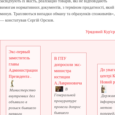
засвідчують їх якість, реалізацію товарів, які не відповідають
вимогам нормативних документів, з терміном придатності, який
минув. Трапляються випадки обману та обрахунків споживачів»,
— констатував Сергій Орєхов.
Урядовий Кур'єр
Экс-первый
заместитель
В ГПУ
главы
допросили экс-
До уваги
Администрации
министра
центрі 
Президента .
юстиции
Новий рі
А.Лавриновича
В
Министерство
Генеральной
Держав
внутренних дел
прокуратуре
інформує
объявило в
провели допрос
метою
розыск бывшего
бывшего
поперед
первого