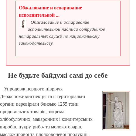
Обжалование и оспаривание
исполнительной ...
Обжалование и оспаривание
исполнительной надписи сотрудников
нотариальных служб по национальному
законодательсву.
Не будьте байдужі самі до себе
Упродовж першого півріччя
Держспоживінспекція та її територіальні
органи перевірили близько 1255 тонн
продовольчих товарів, зокрема
хлібобулочних, макаронних і кондитерських
виробів, цукру, рибо- та молокотоварів,
масложирової та плодоовочевої продукції,