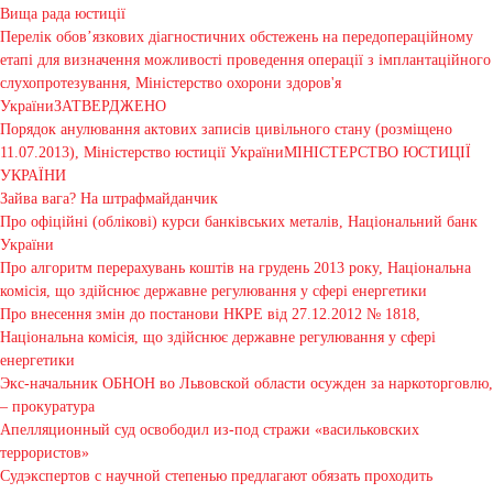
Вища рада юстиції
Перелік обов’язкових діагностичних обстежень на передопераційному
етапі для визначення можливості проведення операції з імплантаційного
слухопротезування, Міністерство охорони здоров'я
УкраїниЗАТВЕРДЖЕНО
Порядок анулювання актових записів цивільного стану (розміщено
11.07.2013), Міністерство юстиції УкраїниМІНІСТЕРСТВО ЮСТИЦІЇ
УКРАЇНИ
Зайва вага? На штрафмайданчик
Про офіційні (облікові) курси банківських металів, Національний банк
України
Про алгоритм перерахувань коштів на грудень 2013 року, Національна
комісія, що здійснює державне регулювання у сфері енергетики
Про внесення змін до постанови НКРЕ від 27.12.2012 № 1818,
Національна комісія, що здійснює державне регулювання у сфері
енергетики
Экс-начальник ОБНОН во Львовской области осужден за наркоторговлю,
– прокуратура
Апелляционный суд освободил из-под стражи «васильковских
террористов»
Судэкспертов с научной степенью предлагают обязать проходить