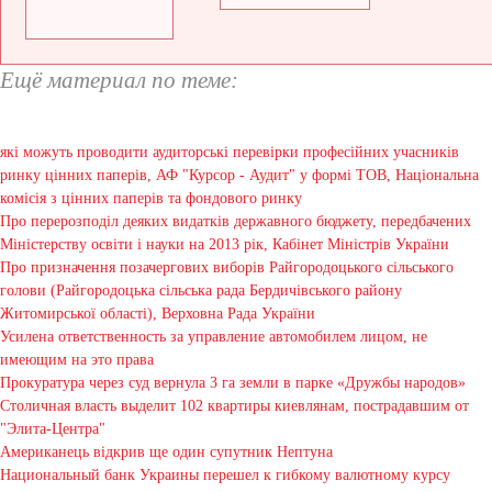
Ещё материал по теме:
які можуть проводити аудиторські перевірки професійних учасників
ринку цінних паперів, АФ "Курсор - Аудит" у формі ТОВ, Національна
комісія з цінних паперів та фондового ринку
Про перерозподіл деяких видатків державного бюджету, передбачених
Міністерству освіти і науки на 2013 рік, Кабінет Міністрів України
Про призначення позачергових виборів Райгородоцького сільського
голови (Райгородоцька сільська рада Бердичівського району
Житомирської області), Верховна Рада України
Усилена ответственность за управление автомобилем лицом, не
имеющим на это права
Прокуратура через суд вернула 3 га земли в парке «Дружбы народов»
Столичная власть выделит 102 квартиры киевлянам, пострадавшим от
"Элита-Центра"
Американець відкрив ще один супутник Нептуна
Национальный банк Украины перешел к гибкому валютному курсу