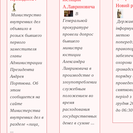
Новий рі
А.Лавриновича
В
Министерство
Генеральной
Держав
внутренних дел
прокуратуре
інформує
объявило в
провели допрос
метою
розыск бывшего
бывшего
поперед
первого
министра
правопо
заместителя
юстиции
забезпеч
главы
Александра
охорони
Администрации
Лавриновича в
громадс
Президента
производстве о
порядку 
Андрея
злоупотреблении
проведе
Портнова. Об
служебным
святкови
этом
положением во
період з
сообщается на
время
грудня 2
сайте
расходования
до 06:30 
Министерства
государственных
внутренних дел в
денег в сумме ...
разделе «лица,
...