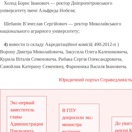
Холод Борис Іванович — ректор Дніпропетровського
університету імені Альфреда Нобеля;
Шебанін В’ячеслав Сергійович — ректор Миколаївського
національного аграрного університету;
4)
вивести із складу Акредитаційної комісії( 490-2012-п )
Ворону Дмитра Миколайовича, Закусила Олега Калениковича,
Курила Віталія Семеновича, Рибака Сергія Олександровича,
Самойлик Катерину Семенівну, Фаринника Василя Івановича.
Юридичний портал Справедливість
Экс-первый
заместитель
В ГПУ
главы
допросили экс-
До уваги
Администрации
министра
центрі 
Президента .
юстиции