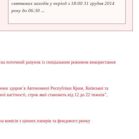
святкових заходів у період з 18:00 31 грудня 2014
року до 06:30 ...
а на поточний рахунок із спеціальним режимом використання
орони здоров’я Автономної Республіки Крим, Київської та
 вагітності, строк якої становить від 12 до 22 тижнів”,
а комісія з цінних паперів та фондового ринку