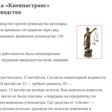
ка «Киевпастранс»
зводство
одство против руководства автопарка
ов временно отстранили через ряд
азначено временное руководство. Об
й деятельности была инициирована
е трудовым законодательством, нормами
досчитались 13 автобусов. Согласно инвентарной ведомости
224 автобусов 33 — требуют ремонта, 85 —
ции, 13 автобусов вообще исчезли. Как выяснила комиссия,
могло не были списаны, а переданы на переработку по
ва компании-утилизатора. Где средства от «
сделки
» —
в ручном режиме
» руководство вносило изменения в