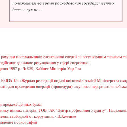
положением во время расходования государственных
денег в сумме ...
 рахунки постачальників електричної енергії за регульованим тарифом т
о здійснює державне регулювання у сфері енергетики
рпня 1997 р. № 939, Кабінет Міністрів України
№ 035-1/о «Журнал реєстрації видачі висновків комісії Міністерства ох
ань для проведення операції (процедури) штучного переривання небажаної
и продаже ценных бумаг
ринку цінних паперів, ТОВ "АК "Центр професійного аудиту", Національн
стемы, свободной от коррупции, - В.Хоменко
ранение порнографии