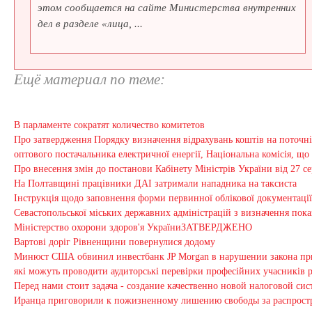
этом сообщается на сайте Министерства внутренних
дел в разделе «лица, ...
Ещё материал по теме:
В парламенте сократят количество комитетов
Про затвердження Порядку визначення відрахувань коштів на поточні
оптового постачальника електричної енергії, Національна комісія, щ
Про внесення змін до постанови Кабінету Міністрів України від 27 се
На Полтавщині працівники ДАІ затримали нападника на таксиста
Інструкція щодо заповнення форми первинної облікової документації 
Севастопольської міських державних адміністрацій з визначення показ
Міністерство охорони здоров'я УкраїниЗАТВЕРДЖЕНО
Вартові доріг Рівненщини повернулися додому
Минюст США обвинил инвестбанк JP Morgan в нарушении закона пр
які можуть проводити аудиторські перевірки професійних учасників 
Перед нами стоит задача - создание качественно новой налоговой си
Иранца приговорили к пожизненному лишению свободы за распрост