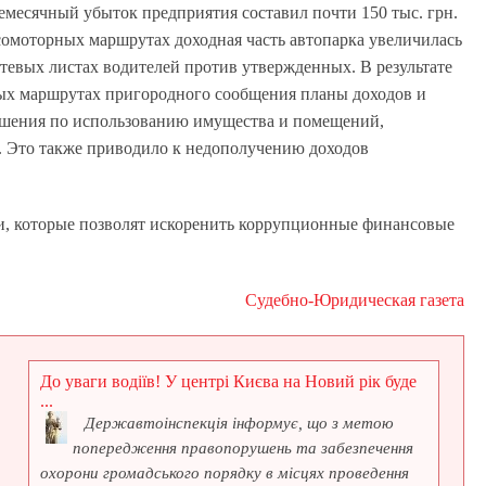
месячный убыток предприятия составил почти 150 тыс. грн.
сомоторных маршрутах доходная часть автопарка увеличилась
утевых листах водителей против утвержденных. В результате
орых маршрутах пригородного сообщения планы доходов и
ушения по использованию имущества и помещений,
. Это также приводило к недополучению доходов
ии, которые позволят искоренить коррупционные финансовые
Судебно-Юридическая газета
До уваги водіїв! У центрі Києва на Новий рік буде
...
Державтоінспекція інформує, що з метою
попередження правопорушень та забезпечення
охорони громадського порядку в місцях проведення