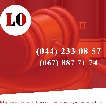
Юруслуги в Киеве
>
Новости права и законодательства
>
Про