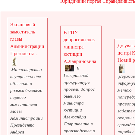
Юридичний портал Справедливість
Экс-первый
заместитель
В ГПУ
главы
допросили экс-
До уваги
Администрации
министра
центрі 
Президента .
юстиции
Новий рі
А.Лавриновича
В
Министерство
Генеральной
Держав
внутренних дел
прокуратуре
інформує
объявило в
провели допрос
метою
розыск бывшего
бывшего
поперед
первого
министра
правопо
заместителя
юстиции
забезпеч
главы
Александра
охорони
Администрации
Лавриновича в
громадс
Президента
производстве о
порядку 
Андрея