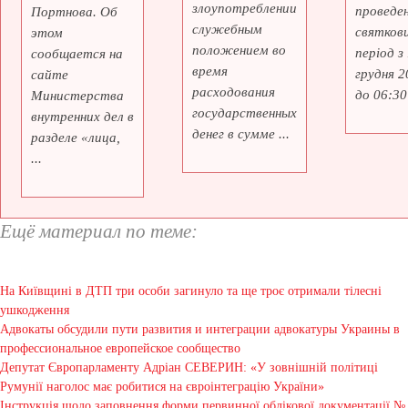
злоупотреблении
проведе
Портнова. Об
служебным
святкови
этом
положением во
період з
сообщается на
время
грудня 2
сайте
расходования
до 06:30 
Министерства
государственных
внутренних дел в
денег в сумме ...
разделе «лица,
...
Ещё материал по теме:
На Київщині в ДТП три особи загинуло та ще троє отримали тілесні
ушкодження
Адвокаты обсудили пути развития и интеграции адвокатуры Украины в
профессиональное европейское сообщество
Депутат Європарламенту Адріан СЕВЕРИН: «У зовнішній політиці
Румунії наголос має робитися на євроінтеграцію України»
Інструкція щодо заповнення форми первинної облікової документації №