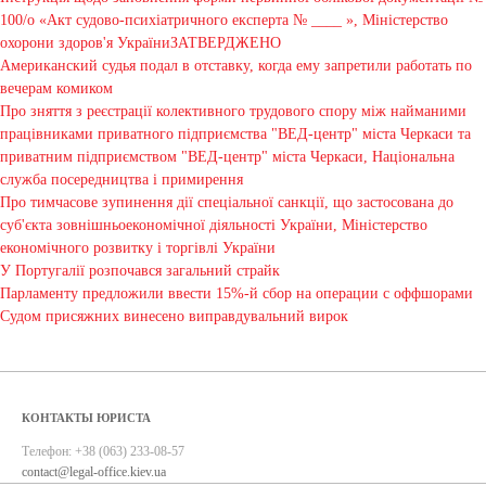
100/о «Акт судово-психіатричного експерта № ____ », Міністерство
охорони здоров'я УкраїниЗАТВЕРДЖЕНО
Американский судья подал в отставку, когда ему запретили работать по
вечерам комиком
Про зняття з реєстрації колективного трудового спору між найманими
працівниками приватного підприємства "ВЕД-центр" міста Черкаси та
приватним підприємством "ВЕД-центр" міста Черкаси, Національна
служба посередництва і примирення
Про тимчасове зупинення дії спеціальної санкції, що застосована до
суб'єкта зовнішньоекономічної діяльності України, Міністерство
економічного розвитку і торгівлі України
У Португалії розпочався загальний страйк
Парламенту предложили ввести 15%-й сбор на операции с оффшорами
Судом присяжних винесено виправдувальний вирок
КОНТАКТЫ ЮРИСТА
Телефон:
+38 (063) 233-08-57
contact@legal-office.kiev.ua