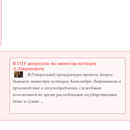
В ГПУ допросили экс-министра юстиции
А.Лавриновича
В Генеральной прокуратуре провели допрос
бывшего министра юстиции Александра Лавриновича в
производстве о злоупотреблении служебным
положением во время расходования государственных
денег в сумме ...