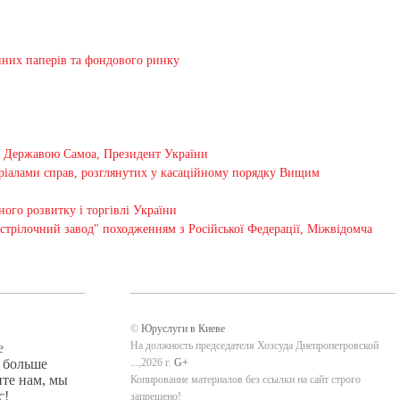
нних паперів та фондового ринку
ю Державою Самоа, Президент України
теріалами справ, розглянутих у касаційному порядку Вищим
ного розвитку і торгівлі України
стрілочний завод" походженням з Російської Федерації, Міжвідомча
©
Юруслуги в Киеве
На должность председателя Хозсуда Днепропетровской
е
е больше
...,2026 г.
G+
ите нам, мы
Копирование материалов без ссылки на сайт строго
с!
запрещено!