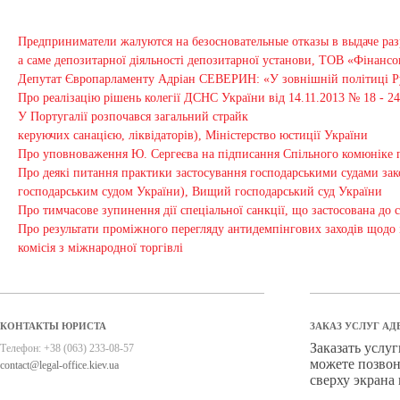
Предприниматели жалуются на безосновательные отказы в выдаче раз
а саме депозитарної діяльності депозитарної установи, ТОВ «Фінанс
Депутат Європарламенту Адріан СЕВЕРИН: «У зовнішній політиці Рум
Про реалізацію рішень колегії ДСНС України від 14.11.2013 № 18 - 
У Португалії розпочався загальний страйк
керуючих санацією, ліквідаторів), Міністерство юстиції України
Про уповноваження Ю. Сергеєва на підписання Спільного комюніке
Про деякі питання практики застосування господарськими судами зако
господарським судом України), Вищий господарський суд України
Про тимчасове зупинення дії спеціальної санкції, що застосована до 
Про результати проміжного перегляду антидемпінгових заходів щодо
комісія з міжнародної торгівлі
КОНТАКТЫ ЮРИСТА
ЗАКАЗ УСЛУГ АД
Заказать услу
Телефон:
+38 (063) 233-08-57
можете позвон
contact@legal-office.kiev.ua
сверху экрана