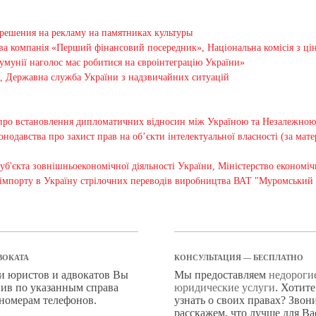
решения на рекламу на памятниках культуры
ова компанія «Перший фінансовий посередник», Національна комісія з ці
унії наголос має робитися на євроінтеграцію України»
24, Державна служба України з надзвичайних ситуацій
 про встановлення дипломатичних відносин між Україною та Незалежно
нодавства про захист прав на об’єкти інтелектуальної власності (за ма
суб'єкта зовнішньоекономічної діяльності України, Міністерство економіч
 імпорту в Україну стрілочних переводів виробництва ВАТ "Муромський 
ВОКАТА
КОНСУЛЬТАЦИЯ — БЕСПЛАТНО
ги юристов и адвокатов Вы
Мы предоставляем
недороги
ив по указанным справа
юридические услуги
. Хотит
 номерам телефонов.
узнать о своих правах? Звон
расскажем, что лучше для Ва