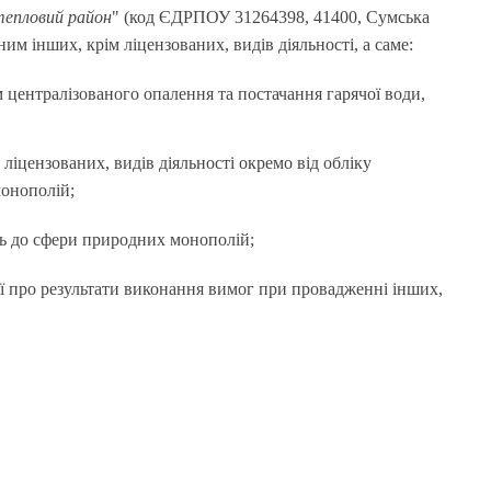
тепловий район
" (код ЄДРПОУ 31264398, 41400, Сумська
ним інших, крім ліцензованих, видів діяльності, а саме:
централізованого опалення та постачання гарячої води,
 ліцензованих, видів діяльності окремо від обліку
монополій;
ть до сфери природних монополій;
ії про результати виконання вимог при провадженні інших,