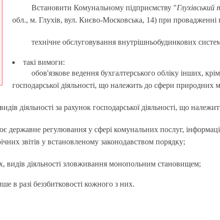
Встановити Комунальному підприємству "
Глухівський 
обл., м. Глухів, вул. Києво-Московська, 14) при провадженні 
технічне обслуговування внутрішньобудинкових систем 
такі вимоги:
обов'язкове ведення бухгалтерського обліку інших, крім
господарської діяльності, що належить до сфери природних 
идів діяльності за рахунок господарської діяльності, що належи
снює державне регулювання у сфері комунальних послуг, інформац
 річних звітів у встановленому законодавством порядку;
х, видів діяльності зловживання монопольним становищем;
ше в разі беззбитковості кожного з них.