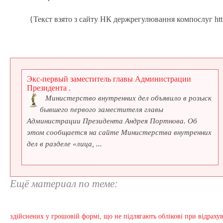
{Текст взято з сайту НК держрегулювання компослуг htt
Экс-первый заместитель главы Администрации
Президента .
Министерство внутренних дел объявило в розыск
бывшего первого заместителя главы
Администрации Президента Андрея Портнова. Об
этом сообщается на сайте Министерства внутренних
дел в разделе «лица, ...
Ещё материал по теме:
здійснених у грошовій формі, що не підлягають облікові при відраху