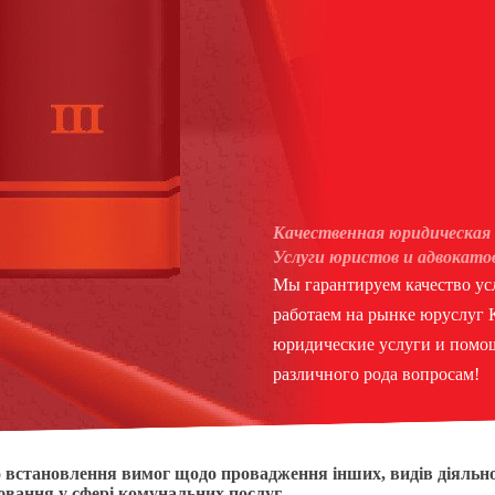
Качественная юридическая 
Услуги юристов и адвокато
Мы гарантируем качество усл
работаем на рынке юруслуг
юридические услуги и помощ
различного рода вопросам!
 встановлення вимог щодо провадження інших, видів діяльн
ювання у сфері комунальних послуг