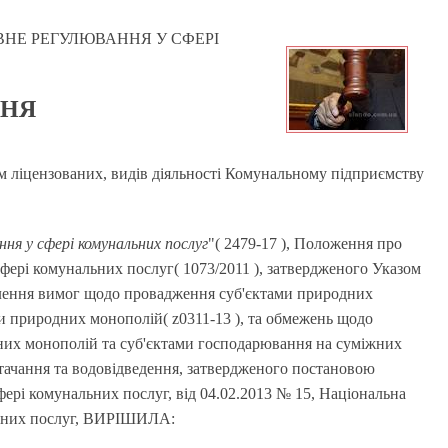
ВНЕ РЕГУЛЮВАННЯ У СФЕРІ
ННЯ
 ліцензованих, видів діяльності Комунальному підприємству
ня у сфері комунальних послуг
"( 2479-17 ), Положення про
фері комунальних послуг( 1073/2011 ), затвердженого Указом
влення вимог щодо провадження суб'єктами природних
ри природних монополій( z0311-13 ), та обмежень щодо
дних монополій та суб'єктами господарювання на суміжних
тачання та водовідведення, затвердженого постановою
фері комунальних послуг, від 04.02.2013 № 15, Національна
альних послуг, ВИРІШИЛА: