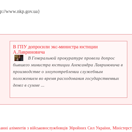
p://www.nkp.gov.ua}
В ГПУ допросили экс-министра юстиции
А.Лавриновича
В Генеральной прокуратуре провели допрос
бывшего министра юстиции Александра Лавриновича в
производстве о злоупотреблении служебным
положением во время расходования государственных
денег в сумме ...
ванні аліментів з військовослужбовців Збройних Сил України, Міністерс