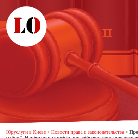
Юруслуги в Киеве
>
Новости права и законодательства
>
Про
район", Національна комісія, що здійснює державне регул