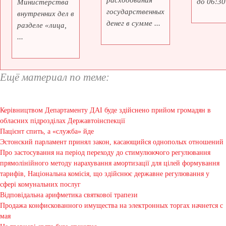
расходования
до 06:30 
Министерства
государственных
внутренних дел в
денег в сумме ...
разделе «лица,
...
Ещё материал по теме:
Керівництвом Департаменту ДАІ буде здійснено прийом громадян в
обласних підрозділах Державтоінспекції
Пацієнт спить, а «служба» йде
Эстонский парламент принял закон, касающийся однополых отношений
Про застосування на період переходу до стимулюючого регулювання
прямолінійного методу нарахування амортизації для цілей формування
тарифів, Національна комісія, що здійснює державне регулювання у
сфері комунальних послуг
Відповідальна арифметика святкової трапези
Продажа конфискованного имущества на электронных торгах начнется с
мая