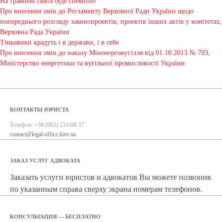
На травневі свята буде спекотно
Про внесення змін до Регламенту Верховної Ради України щодо
попереднього розгляду законопроектів, проектів інших актів у комітетах,
Верховна Рада України
Тіньовики крадуть і в держави, і в себе
Про внесення змін до наказу Міненерговугілля від 01.10.2013 № 703,
Міністерство енергетики та вугільної промисловості України
КОНТАКТЫ ЮРИСТА
Телефон:
+38 (063) 233-08-57
contact@legal-office.kiev.ua
ЗАКАЗ УСЛУГ АДВОКАТА
Заказать услуги юристов и адвокатов Вы можете позвонив
по указанным справа сверху экрана номерам телефонов.
КОНСУЛЬТАЦИЯ — БЕСПЛАТНО