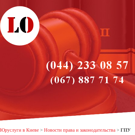
Юруслуги в Киеве
>
Новости права и законодательства
>
ГПУ