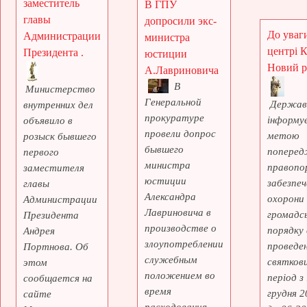
заместитель
В ГПУ
главы
допросили экс-
До уваги
Администрации
министра
центрі 
Президента .
юстиции
Новий рі
А.Лавриновича
В
Министерство
Генеральной
Держав
внутренних дел
прокуратуре
інформує
объявило в
провели допрос
метою
розыск бывшего
бывшего
поперед
первого
министра
правопо
заместителя
юстиции
забезпеч
главы
Александра
охорони
Администрации
Лавриновича в
громадс
Президента
производстве о
порядку 
Андрея
злоупотреблении
проведе
Портнова. Об
служебным
святкови
этом
положением во
період з
сообщается на
время
грудня 2
сайте