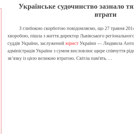
Українське судочинство зазнало тя
втрати
З глибокою скорботою повідомляємо, що 27 травня 2014 р
хворобою, пішла з життя директор Львівського регіональног
суддів України, заслужений
юрист
України — Людмила Антон
адміністрація України з сумом висловлює щире співчуття рід
зв’язку із цією великою втратою. Світла пам'ять. . .