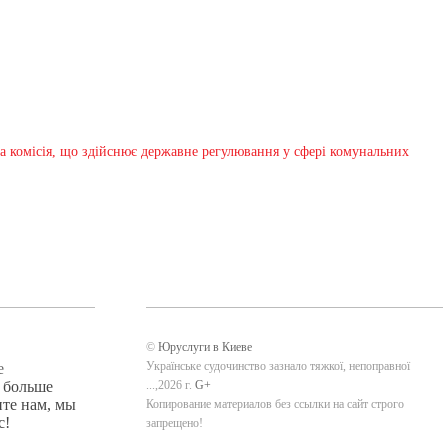
 комісія, що здійснює державне регулювання у сфері комунальних
©
Юруслуги в Киеве
Українське судочинство зазнало тяжкої, непоправної
е
е больше
...,2026 г.
G+
ите нам, мы
Копирование материалов без ссылки на сайт строго
с!
запрещено!