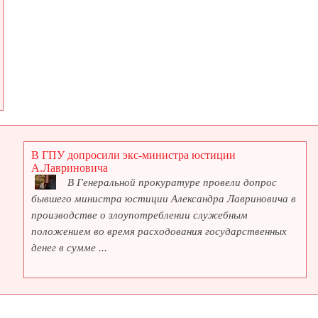
В ГПУ допросили экс-министра юстиции
А.Лавриновича
В Генеральной прокуратуре провели допрос
бывшего министра юстиции Александра Лавриновича в
производстве о злоупотреблении служебным
положением во время расходования государственных
денег в сумме ...