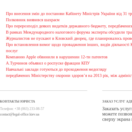
Про внесення змін до постанови Кабінету Міністрів України від 31 тр
Полковник виявився шахраєм
Про перерозподіл деяких видатків державного бюджету, передбачених М
В рамках Международного налогового форума эксперты обсудили тр
Журналистов не пускают в Кловский дворец, где планировалось пров
Про встановлення вимог щодо провадження інших, видів діяльності 
послуг
Компанию Apple обвинили в нарушении 12-ти патентов
А.Турчинов объявил о роспуске фракции КПУ
Навчальні заклади готуються до проходження медогляду
передбачених Міністерству охорони здоров’я на 2013 рік, між адмін
КОНТАКТЫ ЮРИСТА
ЗАКАЗ УСЛУГ АД
Заказать услу
Телефон:
+38 (063) 233-08-57
можете позвон
contact@legal-office.kiev.ua
сверху экрана