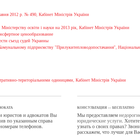
авня 2012 р. № 490, Кабінет Міністрів України
іністерству освіти і науки на 2013 рік, Кабінет Міністрів України
ансфертное ценообразование
ести съезд судей Украины
Комунальному підприємству "Прилукитепловодопостачання", Національна
істративно-територіальними одиницями, Кабінет Міністрів України
ВОКАТА
КОНСУЛЬТАЦИЯ — БЕСПЛАТНО
ги юристов и адвокатов Вы
Мы предоставляем
недороги
ив по указанным справа
юридические услуги
. Хотит
 номерам телефонов.
узнать о своих правах? Звон
расскажем, что лучше для Ва