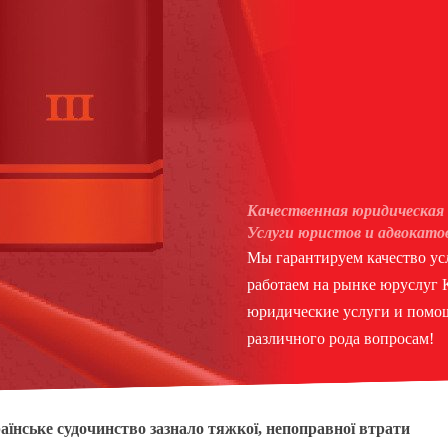
Качественная юридическая 
Услуги юристов и адвокато
Мы гарантируем качество усл
работаем на рынке юруслуг
юридические услуги и помощ
различного рода вопросам!
аїнське судочинство зазнало тяжкої, непоправної втрати