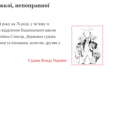
жкої, непоправної
оку на 76 році, у зв’язку із
о відділення Національної школи
івна Слюсар. Державна судова
ним та близьким, колегам, друзям у
Судова Влада України