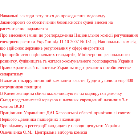
Навчальні заклади готуються до проходження медогляду
Законопроект об обеспечении безопасности судей внесен на
рассмотрение парламента
Про внесення зміни до розпорядження Національної комісії регулювання
електроенергетики України від 11.10.2007 № 131-р, Національна комісія,
що здійснює державне регулювання у сфері енергетики
Про прийняття національних стандартів, Міністерство регіонального
розвитку, будівництва та житлово-комунального господарства України
Правоохранителей на востоке Украины подозревают в пособничестве
сепаратизму
В ходе антикоррупционной кампании власти Турции уволили еще 800
сотрудников полиции
В Киеве женщина сбила выскочившую из-за маршрутки девочку
Съезд представителей юрвузов и научных учреждений назначил 3-х
членов ВСЮ
Працівники Управління ДАІ Херсонської області привітали зі святом
Першого Дзвоника підшефних вихованців
Про відмову в реєстрації кандидата у народні депутати України
Омельченка О.М., Центральна виборча комісія