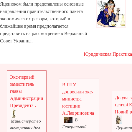
Яценюком были представлены основные
направления правительственного пакета
экономических реформ, который в
ближайшее время предполагается
представить на рассмотрение в Верховный
Совет Украины.
Юридическая Практика
Экс-первый
заместитель
В ГПУ
главы
допросили экс-
До уваги
Администрации
министра
центрі 
Президента .
юстиции
Новий рі
А.Лавриновича
В
Министерство
Генеральной
Держав
внутренних дел