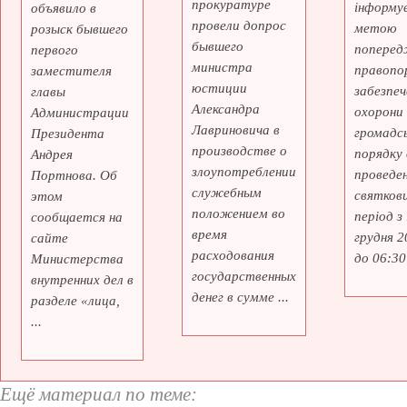
прокуратуре
інформує
объявило в
провели допрос
метою
розыск бывшего
бывшего
поперед
первого
министра
правопо
заместителя
юстиции
забезпеч
главы
Александра
охорони
Администрации
Лавриновича в
громадс
Президента
производстве о
порядку 
Андрея
злоупотреблении
проведе
Портнова. Об
служебным
святкови
этом
положением во
період з
сообщается на
время
грудня 2
сайте
расходования
до 06:30 
Министерства
государственных
внутренних дел в
денег в сумме ...
разделе «лица,
...
Ещё материал по теме: