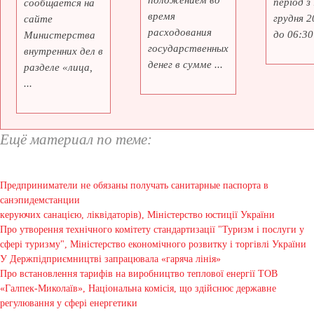
положением во
період з
сообщается на
время
грудня 2
сайте
расходования
до 06:30 
Министерства
государственных
внутренних дел в
денег в сумме ...
разделе «лица,
...
Ещё материал по теме:
Предприниматели не обязаны получать санитарные паспорта в
санэпидемстанции
керуючих санацією, ліквідаторів), Міністерство юстиції України
Про утворення технічного комітету стандартизації "Туризм і послуги у
сфері туризму", Міністерство економічного розвитку і торгівлі України
У Держпідприємництві запрацювала «гаряча лінія»
Про встановлення тарифів на виробництво теплової енергії ТОВ
«Галпек-Миколаїв», Національна комісія, що здійснює державне
регулювання у сфері енергетики