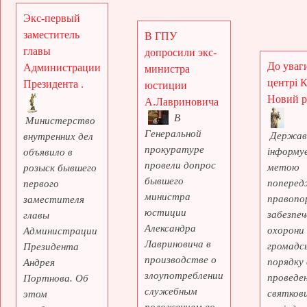
Экс-первый
заместитель
В ГПУ
главы
допросили экс-
До уваги
Администрации
министра
центрі 
Президента .
юстиции
Новий рі
А.Лавриновича
В
Министерство
Генеральной
Держав
внутренних дел
прокуратуре
інформує
объявило в
провели допрос
метою
розыск бывшего
бывшего
поперед
первого
министра
правопо
заместителя
юстиции
забезпеч
главы
Александра
охорони
Администрации
Лавриновича в
громадс
Президента
производстве о
порядку 
Андрея
злоупотреблении
проведе
Портнова. Об
служебным
святкови
этом