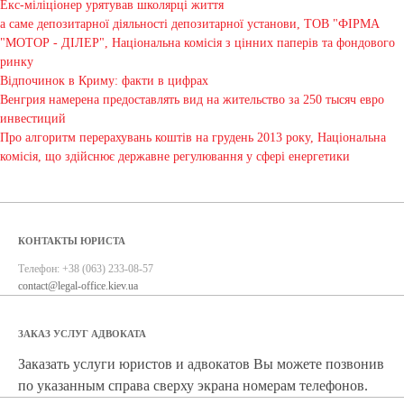
Екс-міліціонер урятував школярці життя
а саме депозитарної діяльності депозитарної установи, ТОВ "ФІРМА
"МОТОР - ДІЛЕР", Національна комісія з цінних паперів та фондового
ринку
Відпочинок в Криму: факти в цифрах
Венгрия намерена предоставлять вид на жительство за 250 тысяч евро
инвестиций
Про алгоритм перерахувань коштів на грудень 2013 року, Національна
комісія, що здійснює державне регулювання у сфері енергетики
КОНТАКТЫ ЮРИСТА
Телефон:
+38 (063) 233-08-57
contact@legal-office.kiev.ua
ЗАКАЗ УСЛУГ АДВОКАТА
Заказать услуги юристов и адвокатов Вы можете позвонив
по указанным справа сверху экрана номерам телефонов.