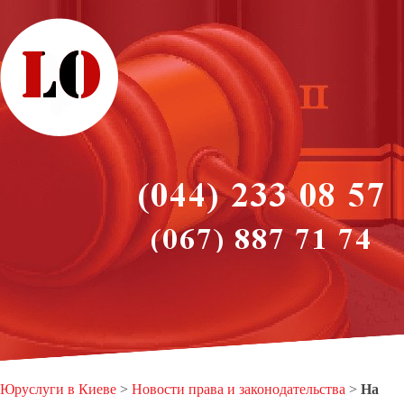
Юруслуги в Киеве
>
Новости права и законодательства
>
На