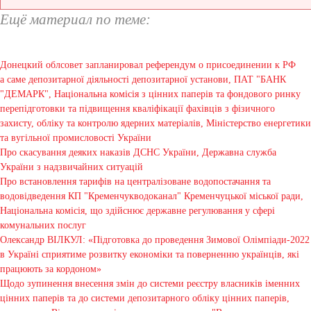
Ещё материал по теме:
Донецкий облсовет запланировал референдум о присоединении к РФ
а саме депозитарної діяльності депозитарної установи, ПАТ "БАНК
"ДЕМАРК", Національна комісія з цінних паперів та фондового ринку
перепідготовки та підвищення кваліфікації фахівців з фізичного
захисту, обліку та контролю ядерних матеріалів, Міністерство енергетики
та вугільної промисловості України
Про скасування деяких наказів ДСНС України, Державна служба
України з надзвичайних ситуацій
Про встановлення тарифів на централізоване водопостачання та
водовідведення КП "Кременчукводоканал" Кременчуцької міської ради,
Національна комісія, що здійснює державне регулювання у сфері
комунальних послуг
Олександр ВІЛКУЛ: «Підготовка до проведення Зимової Олімпіади-2022
в Україні сприятиме розвитку економіки та поверненню українців, які
працюють за кордоном»
Щодо зупинення внесення змін до системи реєстру власників іменних
цінних паперів та до системи депозитарного обліку цінних паперів,