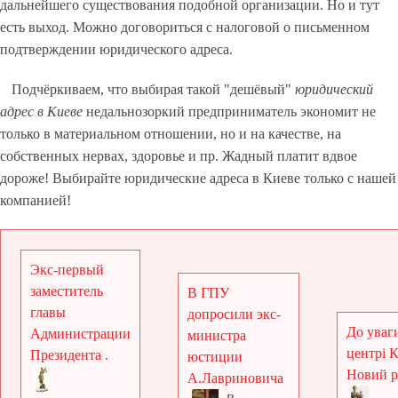
дальнейшего существования подобной организации. Но и тут
есть выход. Можно договориться с налоговой о письменном
подтверждении юридического адреса.
Подчёркиваем, что выбирая такой "дешёвый"
юридический
адрес в Киеве
недальнозоркий предприниматель экономит не
только в материальном отношении, но и на качестве, на
собственных нервах, здоровье и пр. Жадный платит вдвое
дороже! Выбирайте юридические адреса в Киеве только с нашей
компанией!
Экс-первый
заместитель
В ГПУ
главы
допросили экс-
До уваги
Администрации
министра
центрі 
Президента .
юстиции
Новий рі
А.Лавриновича