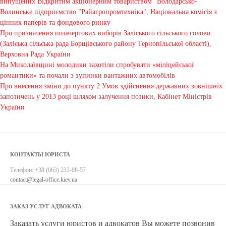
випущених Відкритим акціонерним товариством "Володарсько-
Волинське підприємство "Райагропромтехніка", Національна комісія з
цінних паперів та фондового ринку
Про призначення позачергових виборів Заліського сільського голови
(Заліська сільська рада Борщівського району Тернопільської області),
Верховна Рада України
На Миколаївщині молодики захотіли спробувати «міліцейської
романтики» та почали з зупинки вантажних автомобілів
Про внесення зміни до пункту 2 Умов здійснення державних зовнішніх
запозичень у 2013 році шляхом залучення позики, Кабінет Міністрів
України
КОНТАКТЫ ЮРИСТА
Телефон:
+38 (063) 233-08-57
contact@legal-office.kiev.ua
ЗАКАЗ УСЛУГ АДВОКАТА
Заказать услуги юристов и адвокатов Вы можете позвонив