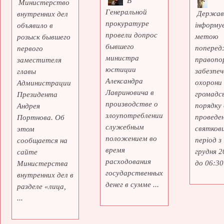
В
Министерство
Генеральной
Держав
внутренних дел
прокуратуре
інформує
объявило в
провели допрос
метою
розыск бывшего
бывшего
поперед
первого
министра
правопо
заместителя
юстиции
забезпеч
главы
Александра
охорони
Администрации
Лавриновича в
громадс
Президента
производстве о
порядку 
Андрея
злоупотреблении
проведе
Портнова. Об
служебным
святкови
этом
положением во
період з
сообщается на
время
грудня 2
сайте
расходования
до 06:30 
Министерства
государственных
внутренних дел в
денег в сумме ...
разделе «лица,
...