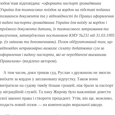
зобов’язав відповідача: «
оформити паспорт громадянина
України для тимчасових поїздок за кордон на підставі поданих
позивачем документів та у відповідності до Правил оформлення
і видачі паспорта громадянина України для виїзду за кордон і
проїзного документа дитини, їх тимчасового затримання та
вилучення, затверджених постановою КМУ №231 від 31.03.1995
р. (із змінами та доповненнями). Позов об∂рунтований тим, що
відповідач неправомірно вимагає сплату додаткових сум за
оформлення і видачу паспорта, які не передбачені вказаними
Правилами
» (виділено автором).
А тим часом, доки тривав суд, Руслан з дружиною не змогли
виїхати за кордон у заплановану відпустку. Також вони
витратили на судову тяжбу більше грошей, ніж брали за паспорт
у міграційній службі. Та пану Жирову було важливіше довести
свої законні права і створити прецедент. Утім, він ще, можливо,
подасть новий позов — на компенсацію моральної шкоди.