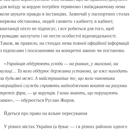
для виїзду за кордон потрібен терміново і виїжджаючому нема
коли шукати правди в інстанціях. Зазвичай у паспортних столах
нервова обстановка, людей ганяють з кабінету в кабінет,
квитанції ніхто не підписує, і все робиться для того, щоб
громадян заплутати і не нести особистої відповідальності.
Також, як правило, на стендах нема повної офіційної інформації
з підписами і посиланнями на конкретні закони чи постанови.
«
Українців обдурюють усюди — на ринках, у магазині, на
вулиці… Та коли обдурює державна установа, це вже виходить
за будь-які межі. А найстрашніше те, що коли чиновники
міграційної служби сприяють надходженню коштів на рахунки
третіх фірм, — це корупція. І вони знають, що порушують
закон
», — обурюється Руслан Жиров.
Йдеться про право на вільне пересування
У різних містах України (а буває — і в різних районах одного