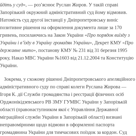
йдіть у суд
», — роз’яснює Руслан Жиров. У такій справі
Запорізький окружний адміністративний суд йому відмовив.
Натомість суд другої інстанції у Дніпропетровську виніс
позитивне рішення на оформлення документа лише за 170
гривень, посилаючись на Закон України «
Про порядок виїзду з
України і в’їзду в Україну громадян України
», Декрет КМУ «
Про
державне мито
», постанову КМУ № 231 від 31 березня 1995
року, Наказ МВС України №1603 від 21.12.2004 та Конституцію
України.
Зокрема, у схожому рішенні Дніпропетровського апеляційного
адміністративного суду по справі колеги Руслана Жирова —
Ігоря К. дії Служби громадянства і реєстрації фізичних осіб
Орджонікідзевського РВ ЗМУ ГУМВС України у Запорізькій
області (правонаступником якої є Управління Державної
міграційної служби України в Запорізькій області) визнані
неправомірними щодо відмови в оформленні паспорта
громадянина України для тимчасових поїздок за кордон. Суд