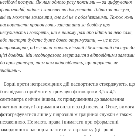
невідомі послуги. Як нам одного разу пояснили — за цифрування
фотографії, підпис і заповнення документів. Тобто за послуги,
які ви можете замовити, але які не є обов’язковими. Також коли
паспортисти пропонують заплатити за довідку про
несудимість і говорять, що в іншому разі або йдіть за нею самі,
або паспорт будете дуже довго отримувати, — це теж
неправомірно, адже вони мають вільний і безплатний доступ до
цієї довідки. Ми неодноразово зверталися з відповідними заявами
до прокуратури, там нам відповідають, що порушень не
знайшли
».
Борці проти неправомірних дій паспортистів стверджують, що
їхня відмова приймати у громадян фотокартки 3,5 х 4,5
сантиметра є нічим іншим, як примушенням до замовлення
платних послуг і отримання оплати за ці послуги. Отже, вимога
фотографуватися лише у підрозділі міграційної служби є також
незаконною. Не мають права і вимагати при оформленні
закордонного паспорта платити за страховку (ці гроші