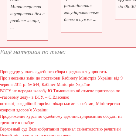
расходования
до 06:30 
Министерства
государственных
внутренних дел в
денег в сумме ...
разделе «лица,
...
Ещё материал по теме:
Процедуру уплаты судебного сбора предлагают упростить
Про внесення змін до постанови Кабінету Міністрів України від 9
червня 2011 р. № 644, Кабінет Міністрів України
ВССУ не передал жалобу Ю.Тимошенко об отмене приговора по
«газовому делу» в ВСУ, – С.Власенко
оптової, роздрібної торгівлі лікарськими засобами, Міністерство
охорони здоров'я України
Продолжение курса по судебному администрированию обсудят на
тренинге в ноябре
Верховный суд Великобритании признал сайентологию религией
Новий міст запрацює наступного року