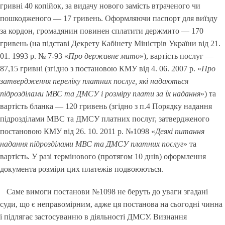
гривні 40 копійок, за видачу нового замість втраченого чи
пошкодженого — 17 гривень. Оформляючи паспорт для виїзду
за кордон, громадянин повинен сплатити держмито — 170
гривень (на підставі Декрету Кабінету Міністрів України від 21.
01. 1993 р. № 7-93 «
Про державне мито
»), вартість послуг —
87,15 гривні (згідно з постановою КМУ від 4. 06. 2007 р. «
Про
затвердження переліку платних послуг, які надаються
підрозділами МВС та ДМСУ і розміру плати за їх надання
») та
вартість бланка — 120 гривень (згідно з п.4 Порядку надання
підрозділами МВС та ДМСУ платних послуг, затвердженого
постановою КМУ від 26. 10. 2011 р. №1098 «
Деякі питання
надання підрозділами МВС та ДМСУ платних послуг
» та
вартість. У разі термінового (протягом 10 днів) оформлення
документа розміри цих платежів подвоюються.
Саме вимоги постанови №1098 не беруть до уваги згадані
суди, що є неправомірним, адже ця постанова на сьогодні чинна
і підлягає застосуванню в діяльності ДМСУ. Визнання