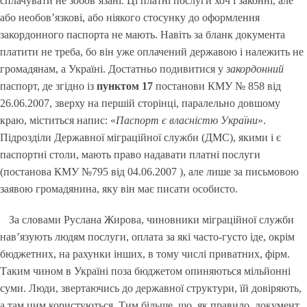
сплачувати не зобов’язані. Ці платні послуги хоч і законні, але
або необов’язкові, або ніякого стосунку до оформлення
закордонного паспорта не мають. Навіть за бланк документа
платити не треба, бо він уже оплачений державою і належить не
громадянам, а Україні. Достатньо подивитися у
закордонний
паспорт, де згідно із
пунктом 17
постанови КМУ № 858 від
26.06.2007, зверху на першій сторінці, паралельно довшому
краю, міститься напис: «
Паспорт є власністю України
».
Підрозділи Державної міграційної служби (ДМС), якими і є
паспортні столи, мають право надавати платні послуги
(постанова КМУ №795 від 04.06.2007 ), але лише за письмовою
заявою громадянина, яку він має писати особисто.
За словами Руслана Жирова, чиновники міграційної служби
нав’язують людям послуги, оплата за які часто-густо іде, окрім
бюджетних, на рахунки інших, в тому числі приватних, фірм.
Таким чином в Україні поза бюджетом опиняються мільйонні
суми. Люди, звертаючись до державної структури, їй довіряють,
а там цим користуються. Тим більше, що, як правило, документ