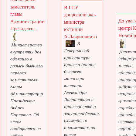
заместитель
В ГПУ
главы
допросили экс-
До уваги
Администрации
министра
центрі 
Президента .
юстиции
Новий рі
А.Лавриновича
В
Министерство
Генеральной
Держав
внутренних дел
прокуратуре
інформує
объявило в
провели допрос
метою
розыск бывшего
бывшего
поперед
первого
министра
правопо
заместителя
юстиции
забезпеч
главы
Александра
охорони
Администрации
Лавриновича в
громадс
Президента
производстве о
порядку 
Андрея
злоупотреблении
проведе
Портнова. Об
служебным
святкови
этом
положением во
період з
сообщается на
время
грудня 2
сайте