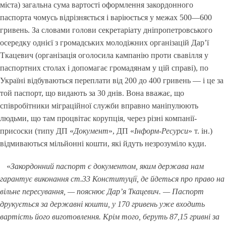
міста) загальна сума вартості оформлення закордонного
паспорта чомусь відрізняється і варіюється у межах 500—600
гривень. За словами голови секретаріату дніпропетровського
осередку однієї з громадських молодіжних організацій Дар’ї
Ткацевич (організація оголосила кампанію проти свавілля у
паспортних столах і допомагає громадянам у цій справі), по
Україні відбуваються переплати від 200 до 400 гривень — і це за
той паспорт, що видають за 30 днів. Вона вважає, що
співробітники міграційної служби вправно маніпулюють
людьми, що там процвітає корупція, через різні компанії-
присоски (типу ДП «
Документ
», ДП «
Інформ-Ресурси
» т. ін.)
відмиваються мільйонні кошти, які йдуть незрозуміло куди.
«
Закордонний
паспорт є документом, яким держава нам
гарантує виконання ст.33 Конституції, де йдеться про право на
вільне пересування, — пояснює Дар’я Ткацевич. — Паспорт
друкується за державні кошти, у 170 гривень уже входить
вартість його виготовлення. Крім того, беруть 87,15 гривні за