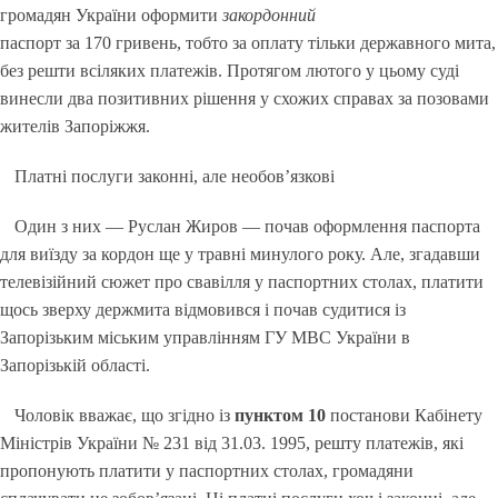
громадян України оформити
закордонний
паспорт за 170 гривень, тобто за оплату тільки державного мита,
без решти всіляких платежів. Протягом лютого у цьому суді
винесли два позитивних рішення у схожих справах за позовами
жителів Запоріжжя.
Платні послуги законні, але необов’язкові
Один з них — Руслан Жиров — почав оформлення паспорта
для виїзду за кордон ще у травні минулого року. Але, згадавши
телевізійний сюжет про свавілля у паспортних столах, платити
щось зверху держмита відмовився і почав судитися із
Запорізьким міським управлінням ГУ МВС України в
Запорізькій області.
Чоловік вважає, що згідно із
пунктом 10
постанови Кабінету
Міністрів України № 231 від 31.03. 1995, решту платежів, які
пропонують платити у паспортних столах, громадяни