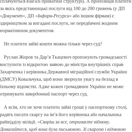
сплачуються взагалі приватній структурі). А пропозиція платити
за якісь представницькі послуги від 100 до 200 гривень (у ДП
«
Документ
», ДП «
Інформ-Ресурси
» або іншим фірмам) є
здирництвом за вигадані послуги, не передбачені жодним
нормативним документом.
Не платити зайві кошти можна тільки через суд?
Руслан Жиров та Дар’я Ткацевич пропонують громадськості
виступити із відкритою заявою до міністра внутрішніх справ
Захарченка і керівника Державної міграційної служби України
(ДМСУ) Ковальчука, щоб вони звернули увагу на безлад в
їхньому відомстві. Адже кожен громадянин України не може
отримувати
закордонний
паспорт через суд.
А всім, хто не хоче платити зайві гроші у паспортному столі,
радять писати скаргу на ім’я його керівника або начальника
райвідділу міліції. «
Скоріш за все, отримаєте відмову.
Домагайтеся, щоб вона була письмовою. Зі скаргою і відмовою