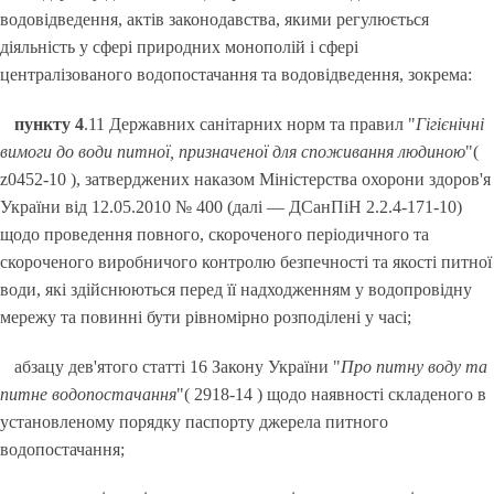
водовідведення, актів законодавства, якими регулюється
діяльність у сфері природних монополій і сфері
централізованого водопостачання та водовідведення, зокрема:
пункту 4
.11 Державних санітарних норм та правил "
Гігієнічні
вимоги до води питної, призначеної для споживання людиною
"(
z0452-10 ), затверджених наказом Міністерства охорони здоров'я
України від 12.05.2010 № 400 (далі — ДСанПіН 2.2.4-171-10)
щодо проведення повного, скороченого періодичного та
скороченого виробничого контролю безпечності та якості питної
води, які здійснюються перед її надходженням у водопровідну
мережу та повинні бути рівномірно розподілені у часі;
абзацу дев'ятого статті 16 Закону України "
Про питну воду та
питне водопостачання
"( 2918-14 ) щодо наявності складеного в
установленому порядку паспорту джерела питного
водопостачання;