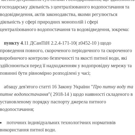
господарську діяльність з централізованого водопостачання та
водовідведення, актів законодавства, якими регулюється
діяльність у сфері природних монополій і сфері
централізованого водопостачання та водовідведення, зокрема:
пункту 4
.11 ДСанПіН 2.2.4-171-10( z0452-10 ) щодо
проведення повного, скороченого періодичного та скороченого
виробничого контролю безпечності та якості питної води, які
здійснюються перед її надходженням у водопровідну мережу та
повинні бути рівномірно розподілені у часі;
абзацу дев'ятого статті 16 Закону України "
Про питну воду та
питне водопостачання
"( 2918-14 ) щодо наявності складеного в
установленому порядку паспорту джерела питного
водопостачання;
поточних індивідуальних технологічних нормативів
використання питної води.