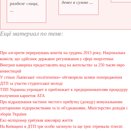
денег в сумме ...
разделе «лица,
...
Ещё материал по теме:
Про алгоритм перерахувань коштів на грудень 2013 року, Національна
комісія, що здійснює державне регулювання у сфері енергетики
Венгрия намерена предоставлять вид на жительство за 250 тысяч евро
инвестиций
У стінах Львівської «політехніки» обговорили шляхи попередження
ДТП за участю студентської молоді
ТПП Украины упрощает и приближает к предпринимателям процедуру
получения карнетов АТА
Про відрахування частини чистого прибутку (доходу) комунальними
унітарними підприємствами та їх об'єднаннями, Міністерство доходів і
зборів України
Екс-міліціонер урятував школярці життя
На Київщині в ДТП три особи загинуло та ще троє отримали тілесні