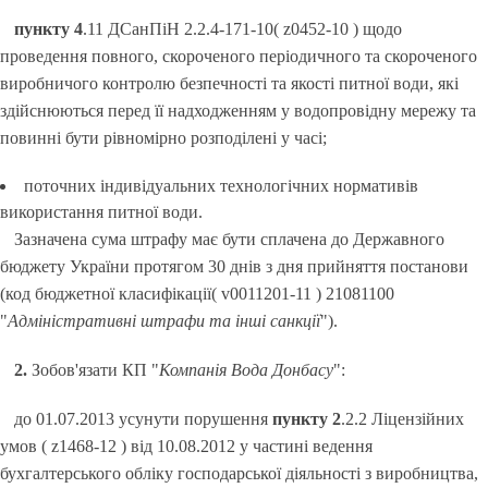
пункту 4
.11 ДСанПіН 2.2.4-171-10( z0452-10 ) щодо
проведення повного, скороченого періодичного та скороченого
виробничого контролю безпечності та якості питної води, які
здійснюються перед її надходженням у водопровідну мережу та
повинні бути рівномірно розподілені у часі;
поточних індивідуальних технологічних нормативів
використання питної води.
Зазначена сума штрафу має бути сплачена до Державного
бюджету України протягом 30 днів з дня прийняття постанови
(код бюджетної класифікації( v0011201-11 ) 21081100
"
Адміністративні штрафи та інші санкції
").
2.
Зобов'язати КП "
Компанія Вода Донбасу
":
до 01.07.2013 усунути порушення
пункту 2
.2.2 Ліцензійних
умов ( z1468-12 ) від 10.08.2012 у частині ведення
бухгалтерського обліку господарської діяльності з виробництва,