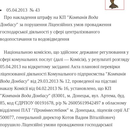
05.04.2013 № 43
Про накладення штрафу на КП "
Компанія Вода
Донбасу
" за порушення Ліцензійних умов провадження
господарської діяльності у сфері централізованого
водопостачання та водовідведення
Національною комісією, що здійснює державне регулювання у
сфері комунальних послуг (далі — Комісія), у результаті розгляду
05.04.2013 на відкритому засіданні Акта планової перевірки
ліцензованої діяльності Комунального підприємства "
Компанія
Вода Донбасу
" від 29.03.2013 № 12, проведеної на підставі
наказу Комісії від 04.02.2013 № 16, установлено, що КП
"
Компанія Вода Донбасу
" (83001, м. Донецьк, вул. Артема, буд.
85, код ЄДРПОУ 00191678, р/р № 26005619942497 в обласному
відділенні ПАТ "
Промінвестбанк
" м. Донецька, ліцензія серії АГ
500077, генеральний директор Котов Вадим Віталійович)
порушило Ліцензійні умови провадження господарської