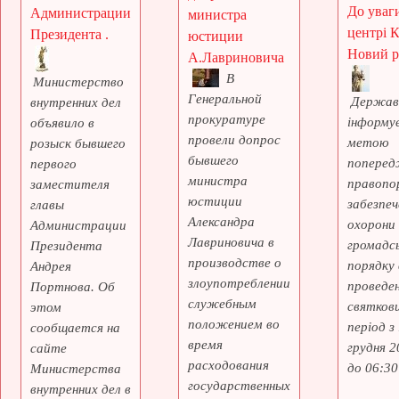
До уваги
Администрации
министра
центрі 
Президента .
юстиции
Новий рі
А.Лавриновича
В
Министерство
Генеральной
Держав
внутренних дел
прокуратуре
інформує
объявило в
провели допрос
метою
розыск бывшего
бывшего
поперед
первого
министра
правопо
заместителя
юстиции
забезпеч
главы
Александра
охорони
Администрации
Лавриновича в
громадс
Президента
производстве о
порядку 
Андрея
злоупотреблении
проведе
Портнова. Об
служебным
святкови
этом
положением во
період з
сообщается на
время
грудня 2
сайте
расходования
до 06:30 
Министерства
государственных
внутренних дел в