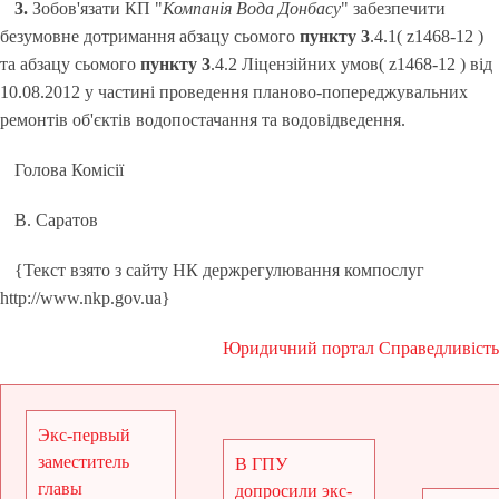
3.
Зобов'язати КП "
Компанія Вода Донбасу
" забезпечити
безумовне дотримання абзацу сьомого
пункту 3
.4.1( z1468-12 )
та абзацу сьомого
пункту 3
.4.2 Ліцензійних умов( z1468-12 ) від
10.08.2012 у частині проведення планово-попереджувальних
ремонтів об'єктів водопостачання та водовідведення.
Голова Комісії
В. Саратов
{Текст взято з сайту НК держрегулювання компослуг
http://www.nkp.gov.ua}
Юридичний портал Справедливість
Экс-первый
заместитель
В ГПУ
главы
допросили экс-