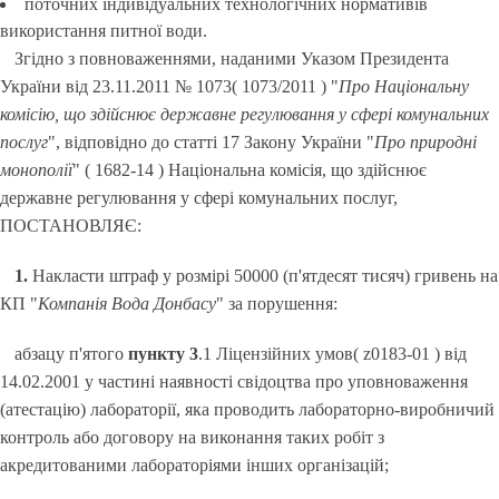
поточних індивідуальних технологічних нормативів
використання питної води.
Згідно з повноваженнями, наданими Указом Президента
України від 23.11.2011 № 1073( 1073/2011 ) "
Про Національну
комісію, що здійснює державне регулювання у сфері комунальних
послуг
", відповідно до статті 17 Закону України "
Про природні
монополії
" ( 1682-14 ) Національна комісія, що здійснює
державне регулювання у сфері комунальних послуг,
ПОСТАНОВЛЯЄ:
1.
Накласти штраф у розмірі 50000 (п'ятдесят тисяч) гривень на
КП "
Компанія Вода Донбасу
" за порушення:
абзацу п'ятого
пункту 3
.1 Ліцензійних умов( z0183-01 ) від
14.02.2001 у частині наявності свідоцтва про уповноваження
(атестацію) лабораторії, яка проводить лабораторно-виробничий
контроль або договору на виконання таких робіт з
акредитованими лабораторіями інших організацій;