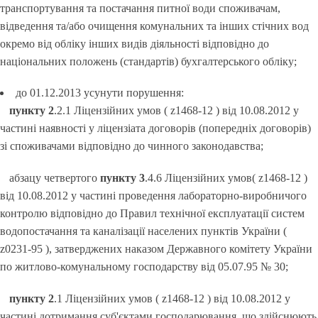
транспортування та постачання питної води споживачам,
відведення та/або очищення комунальних та інших стічних вод
окремо від обліку інших видів діяльності відповідно до
національних положень (стандартів) бухгалтерського обліку;
до 01.12.2013 усунути порушення:
пункту 2
.2.1 Ліцензійних умов ( z1468-12 ) від 10.08.2012 у
частині наявності у ліцензіата договорів (попередніх договорів)
зі споживачами відповідно до чинного законодавства;
абзацу четвертого
пункту 3
.4.6 Ліцензійних умов( z1468-12 )
від 10.08.2012 у частині проведення лабораторно-виробничого
контролю відповідно до Правил технічної експлуатації систем
водопостачання та каналізації населених пунктів України (
z0231-95 ), затверджених наказом Державного комітету України
по житлово-комунальному господарству від 05.07.95 № 30;
пункту 2
.1 Ліцензійних умов ( z1468-12 ) від 10.08.2012 у
частині дотримання суб'єктами господарювання, що здійснюють