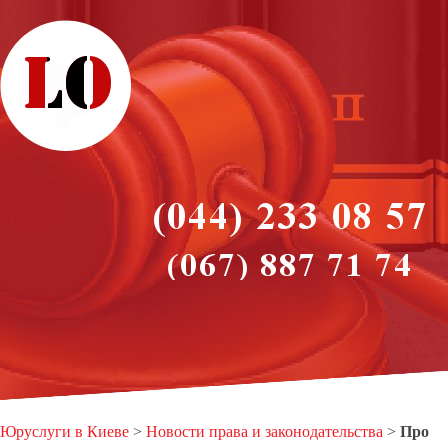
Юруслуги в Киеве
>
Новости права и законодательства
>
Про