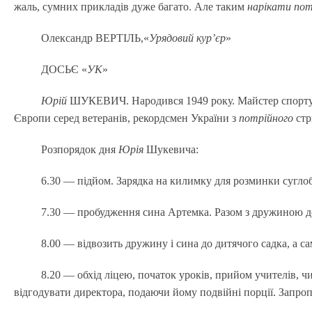
жаль, сумних прикладів дуже багато. Але таким
нарікати
пот
Олександр ВЕРТІЛЬ,«
Урядовий кур’єр
»
ДОСЬЄ «
УК
»
Юрій
ШУКЕВИЧ. Народився 1949 року. Майстер спорту СРС
Європи серед ветеранів, рекордсмен України з
потрійного
стр
Розпорядок дня
Юрія
Шукевича:
6.30 — підйом. Зарядка на килимку для розминки суглоб
7.30 — пробудження сина Артемка. Разом з дружиною до
8.00 — відвозить дружину і сина до дитячого садка, а с
8.20 — обхід ліцею, початок уроків, прийом учителів, 
відгодувати директора, подаючи йому подвійні порції. Запроп