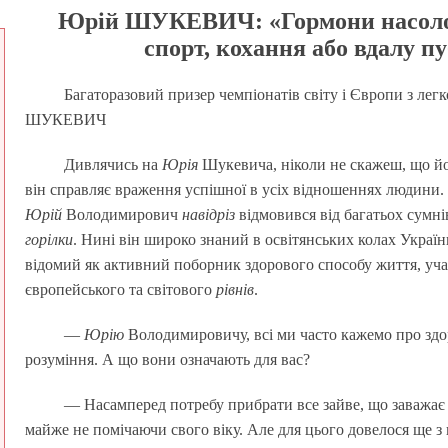
Юрій ШУКЕВИЧ: «Гормони насоло
спорт, кохання або вдалу п
Багаторазовий призер чемпіонатів світу і Європи з легк
ШУКЕВИЧ
Дивлячись на
Юрія
Шукевича, ніколи не скажеш, що йо
він справляє враження успішної в усіх відношеннях людини. 
Юрій
Володимирович
навідріз
відмовився від багатьох сумні
горілки
. Нині він широко знаний в освітянських колах Україн
відомий як активний поборник здорового способу життя, уч
європейського та світового
рівнів
.
—
Юрію
Володимировичу, всі ми часто кажемо про здор
розуміння. А що вони означають для вас?
— Насамперед потребу прибрати все зайве, що заважає
майже не помічаючи свого віку. Але для цього довелося ще з