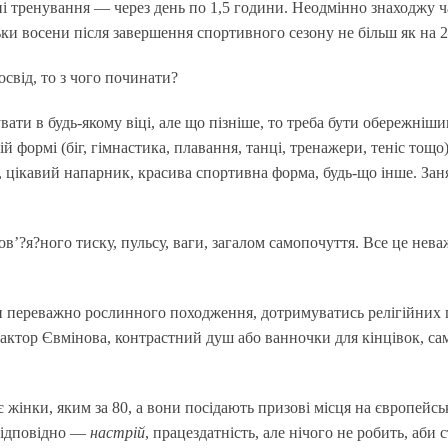
і тренування — через день по 1,5 години. Неодмінно знаходжу ч
ьки восени після завершення спортивного сезону не більш як на 
свід, то з чого починати?
и в будь-якому віці, але що пізніше, то треба бути обережнішим 
й формі (біг, гімнастика, плавання, танці, тренажери, теніс тощо
цікавий напарник, красива спортивна форма, будь-що інше. Заня
ов’?я?ного тиску, пульсу, ваги, загалом самопочуття. Все це нев
и переважно рослинного походження, дотримуватись релігійних 
актор Євмінова, контрастний душ або ванночки для кінцівок, сам
є жінки, яким за 80, а вони посідають призові місця на європейсь
 відповідно —
настрій
, працездатність, але нічого не робить, аби