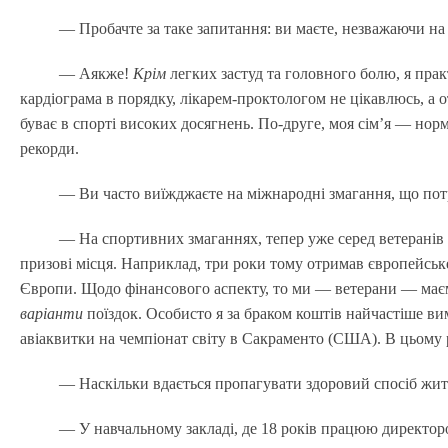
— Пробачте за таке запитання: ви маєте, незважаючи на
— Аякже!
Крім
легких застуд та головного болю, я пр
кардіограма в порядку, лікарем-проктологом не цікавлюсь, а 
буває в спорті високих досягнень. По-друге, моя сім’я — норма
рекорди.
— Ви часто виїжджаєте на міжнародні змагання, що по
— На спортивних змаганнях, тепер уже серед ветеранів 
призові місця. Наприклад, три роки тому отримав європейськ
Європи. Щодо фінансового аспекту, то ми — ветерани — має
варіанти
поїздок. Особисто я за браком коштів найчастіше в
авіаквитки на чемпіонат світу в Сакраменто (США). В цьому ро
— Наскільки вдається пропагувати здоровий спосіб життя
— У навчальному закладі, де 18 років працюю директоро