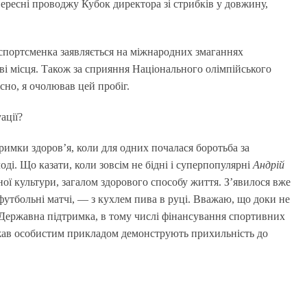
ересні проводжу Кубок директора зі стрибків у довжину,
 спортсменка заявляється на міжнародних змаганнях
ові місця. Також за сприяння Національного олімпійського
сно, я очолював цей пробіг.
ації?
римки здоров’я, коли для одних почалася боротьба за
ді. Що казати, коли зовсім не бідні і суперпопулярні
Андрій
ої культури, загалом здорового способу життя. З’явилося вже
футбольні матчі, — з кухлем пива в руці. Вважаю, що доки не
 Державна підтримка, в тому числі фінансування спортивних
держав особистим прикладом демонструють прихильність до