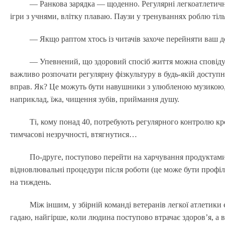
— Ранкова зарядка — щоденно. Регулярні легкоатлетичн
ігри з учнями, влітку плаваю. Паузи у тренуваннях роблю тіл
— Якщо раптом хтось із читачів захоче перейняти ваш до
— Упевнений, що здоровий спосіб життя можна сповідуват
важливо розпочати регулярну фізкультуру в будь-якій доступні
вправ. Як? Це можуть бути навушники з улюбленою музикою, 
наприклад, їжа, чищення зубів, приймання душу.
Ті, кому понад 40, потребують регулярного контролю кр
тимчасові незручності, втягнутися…
По-друге, поступово перейти на харчування продуктам
відновлювальні процедури після роботи (це може бути профіл
на тиждень.
Між іншим, у збірній команді ветеранів легкої атлетики 
гадаю, найгірше, коли людина поступово втрачає здоров’я, а