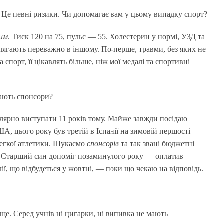
. Це певні ризики. Чи допомагає вам у цьому випадку спорт?
ним
. Тиск 120 на 75, пульс — 55. Холестерин у нормі, УЗД та
олягають переважно в іншому. По-перше, травми, без яких не
спорт, її цікавлять більше, ніж мої медалі та спортивні
гають спонсори?
гулярно виступати 11 років тому. Майже завжди посідаю
А, цього року був третій в Іспанії на зимовій першості
егкої атлетики. Шукаємо
спонсорів
та так звані бюджетні
и. Старший син допоміг позаминулого року — оплатив
ії, що відбудеться у жовтні, — поки що чекаю на відповідь.
ще. Серед учнів ні цигарки, ні випивка не мають