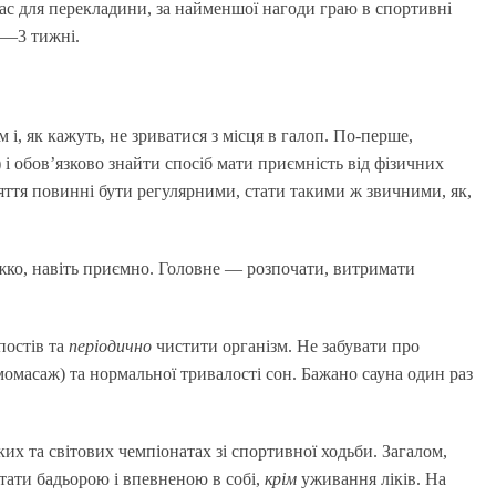
ас для перекладини, за найменшої нагоди граю в спортивні
2—3 тижні.
і, як кажуть, не зриватися з місця в галоп. По-перше,
) і обов’язково знайти спосіб мати приємність від фізичних
ття повинні бути регулярними, стати такими ж звичними, як,
ажко, навіть приємно. Головне — розпочати, витримати
постів та
періодично
чистити організм. Не забувати про
омасаж) та нормальної тривалості сон. Бажано сауна один раз
ких та світових чемпіонатах зі спортивної ходьби. Загалом,
 стати бадьорою і впевненою в собі,
крім
уживання ліків. На