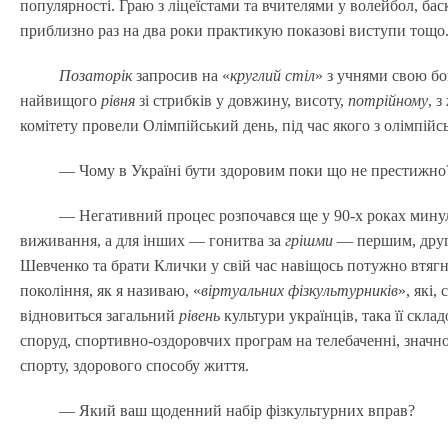
популярності. Граю з ліцеїстами та вчителями у волейбол, бас
приблизно раз на два роки практикую показові виступи тощо
Позаторік
запросив на «
круглий стіл
» з учнями свою бо
найвищого
рівня
зі стрибків у довжину, висоту,
потрійному
, 
комітету провели Олімпійський день, під час якого з олімпій
— Чому в Україні бути здоровим поки що не престижно?
— Негативний процес розпочався ще у 90-х роках минулог
виживання, а для інших — гонитва за
грішми
— першим, друг
Шевченко та брати Клички у свій час навіщось потужно втягн
покоління, як я називаю, «
віртуальних фізкультурників
», які
відновиться загальний
рівень
культури українців, така її скла
споруд, спортивно-оздоровчих програм на телебаченні, значно
спорту, здорового способу життя.
— Який ваш щоденний набір фізкультурних вправ?