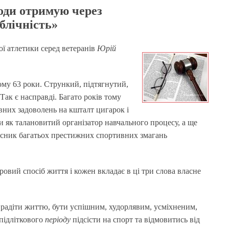
ди отримую через
ублічність»
ої атлетики серед ветеранів
Юрій
му 63 роки. Стрункий, підтягнутий,
Так є насправді. Багато років тому
вних задоволень на кшталт цигарок і
и як талановитий організатор навчального процесу, а ще
асник багатьох престижних спортивних змагань
овий спосіб життя і кожен вкладає в ці три слова власне
 радіти життю, бути успішним, худорлявим, усміхненим,
 підліткового
періоду
підсісти на спорт та відмовитись від