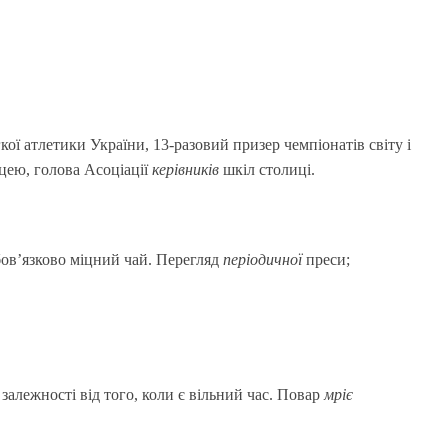
ї атлетики України, 13-разовий призер чемпіонатів світу і
цею, голова Асоціації
керівників
шкіл столиці.
бов’язково міцний чай. Перегляд
періодичної
преси;
алежності від того, коли є вільний час. Повар
мріє