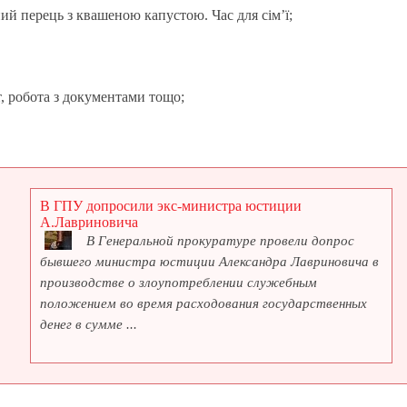
й перець з квашеною капустою. Час для сім’ї;
т, робота з документами тощо;
В ГПУ допросили экс-министра юстиции
А.Лавриновича
В Генеральной прокуратуре провели допрос
бывшего министра юстиции Александра Лавриновича в
производстве о злоупотреблении служебным
положением во время расходования государственных
денег в сумме ...