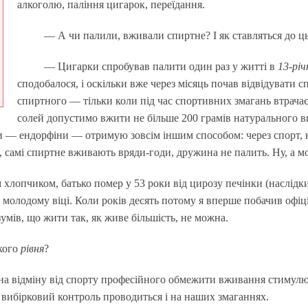
алкоголю, паління цигарок, переїдання.
— А чи палили, вживали спиртне? І як ставляться до ц
— Цигарки спробував палити один раз у житті в
13-рі
сподобалося, і оскільки вже через місяць почав відвідувати 
спиртного — тільки коли під час спортивних змагань втрача
солей допустимо вжити не більше 200 грамів натурального в
 — ендорфіни — отримую зовсім іншим способом: через спорт, к
, самі спиртне вживають вряди-годи, дружина не палить. Ну, а м
им хлопчиком, батько помер у 53 роки від цирозу печінки (наслідк
в молодому віці. Коли років десять потому я вперше побачив офіц
зумів, що жити так, як живе більшість, не можна.
кого
рівня
?
 на відміну від спорту професійного обмежити вживання стимулю
ч вибірковий контроль проводиться і на наших змаганнях.