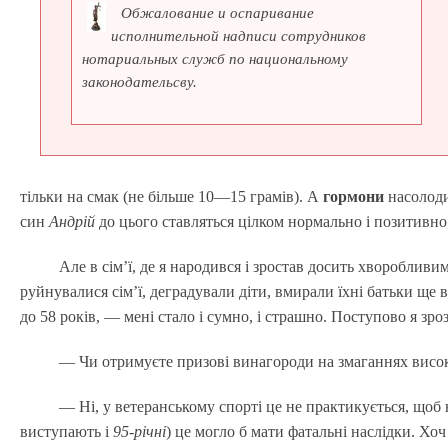
Обжалование и оспаривание
исполнительной надписи сотрудников
нотариальных служб по национальному
законодательсву.
тільки на смак (не більше 10—15 грамів). А
гормони
насолоди
син
Андрій
до цього ставляться цілком нормально і позитивно
Але в сім’ї, де я народився і зростав досить хвороблив
руйнувалися сім’ї, деградували діти, вмирали їхні батьки ще 
до 58 років, — мені стало і сумно, і страшно. Поступово я зро
— Чи отримуєте призові винагороди на змаганнях висо
— Ні, у ветеранському спорті це не практикується, щоб
виступають і
95-річні
) це могло б мати фатальні наслідки. Хо