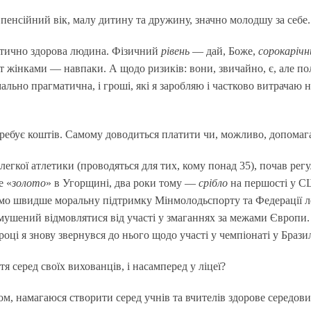
 пенсійний вік, малу дитину та дружину, значно молодшу за себе
актично здорова людина. Фізичний
рівень
— дай, Боже,
сорокаріч
от жінками — навпаки. А щодо ризиків: вони, звичайно, є, але п
льно прагматична, і гроші, які я заробляю і частково витрачаю на 
требує коштів. Самому доводиться платити чи, можливо, допома
легкої атлетики (проводяться для тих, кому понад 35), почав ре
е «
золото
» в Угорщині, два роки тому —
срібло
на першості у СШ
мо швидше моральну підтримку Мінмолодьспорту та Федерації л
имушений відмовлятися від участі у змаганнях за межами Європ
ці я знову звернувся до нього щодо участі у чемпіонаті у Бразил
 серед своїх вихованців, і насамперед у ліцеї?
м, намагаюся створити серед учнів та вчителів здорове середови