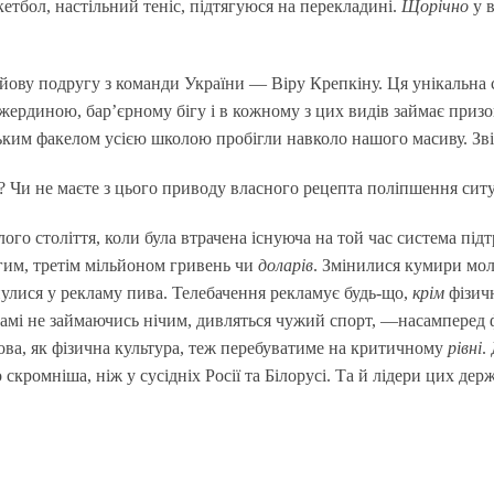
кетбол, настільний теніс, підтягуюся на перекладині.
Щорічно
у в
.
йову подругу з команди України — Віру Крепкіну. Ця унікальна
з жердиною, бар’єрному бігу і в кожному з цих видів займає приз
ським факелом усією школою пробігли навколо нашого масиву. Зві
 Чи не маєте з цього приводу власного рецепта поліпшення ситу
о століття, коли була втрачена існуюча на той час система підт
им, третім мільйоном гривень чи
доларів
. Змінилися кумири моло
улися у рекламу пива. Телебачення рекламує будь-що,
крім
фізичн
, самі не займаючись нічим, дивляться чужий спорт, —насамперед 
дова, як фізична культура, теж перебуватиме на критичному
рівні
.
 скромніша, ніж у сусідніх Росії та Білорусі. Та й лідери цих 