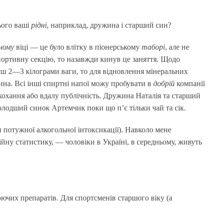
ього ваші
рідні
, наприклад, дружина і старший син?
чному
віці — це було влітку в піонерському
таборі
, але не
спортивну секцію, то назавжди кинув це заняття. Щодо
єш 2—3 кілограми ваги, то для відновлення мінеральних
ина. Всі інші спиртні напої можу пробувати в
добрій
компанії
охання або вдалу публічність. Дружина Наталія та старший
олодший синок Артемчик поки що п’є тільки чай та сік.
и потужної алкогольної інтоксикації). Навколо мене
ійну статистику, — чоловіки в Україні, в середньому, живуть
ючих препаратів. Для спортсменів старшого віку (а