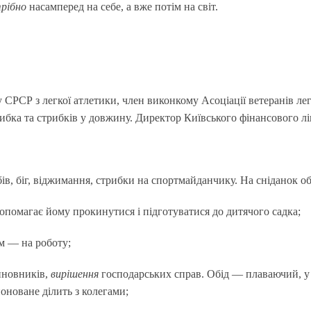
рібно
насамперед на себе, а вже потім на світ.
Р з легкої атлетики, член виконкому Асоціації ветеранів легко
ибка та стрибків у довжину. Директор Київського фінансового лі
ів, біг, віджимання, стрибки на спортмайданчику. На сніданок о
помагає йому прокинутися і підготуватися до дитячого садка;
ам — на роботу;
чиновників,
вирішення
господарських справ. Обід — плаваючий, у з
оноване ділить з колегами;