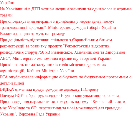
України
На Харківщині в ДТП чотири людини загинули та один чоловік отримав
травми
Про оподаткування операцій з придбання у нерезидента послуг
транслювання інформації, Міністерство доходів і зборів України
Видатки працюватимуть на громаду
Про доцільність підготовки спільного з Європейським банком
реконструкції та розвитку проекту "Реконструкція відкритих
розподільчих споруд 750 кВ Рівненської, Хмельницької та Запорізької
АЕС", Міністерство економічного розвитку і торгівлі України
Про кількість посад заступників голів місцевих державних
адміністрацій, Кабінет Міністрів України
ГСА опубликовала информацию о бюджете по бюджетным программам с
детализацией
ВКДКА отменила предупреждение адвокату Н.Сирому
Пленум ВСУ избрал руководство Научно-консультативного совета
Про проведення парламентських слухань на тему: "Безвізовий режим
між Україною та ЄС: перспективи та нові можливості для громадян
України", Верховна Рада України