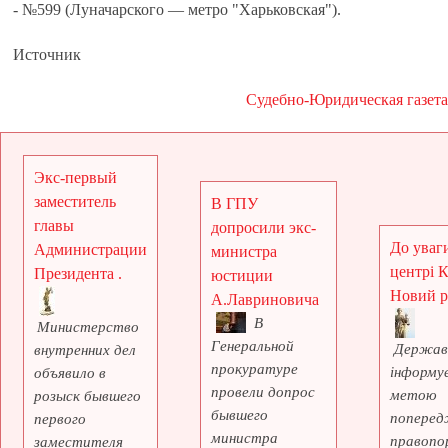
- №599 (Луначарского — метро "Харьковская").
Источник
Судебно-Юридическая газета
Экс-первый
заместитель
В ГПУ
главы
допросили экс-
До уваги
Администрации
министра
центрі 
Президента .
юстиции
Новий рі
А.Лавриновича
В
Министерство
Генеральной
Держав
внутренних дел
прокуратуре
інформує
объявило в
провели допрос
метою
розыск бывшего
бывшего
поперед
первого
министра
правопо
заместителя