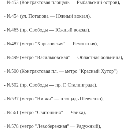
- №453 (Контрактовая площадь — Рыбальский остров),
- №454 (ул. Потапова — Южный вокзал),
- №465 (пр. Свободы — Южный вокзал),
- №487 (метро "Харьковская" — Ремонтная),
- №499 (метро "Васильковская" — Областная больница),
- №500 (Контрактовая пл. — метро "Красный Хутор"),
- №502 (пр. Свободы — пр. Г. Сталинграда),
- №537 (метро "Нивки" — площадь Шевченко),
- №561 (метро "Святошино" — Чайка),
- №578 (метро "Левобережная" — Радужный),