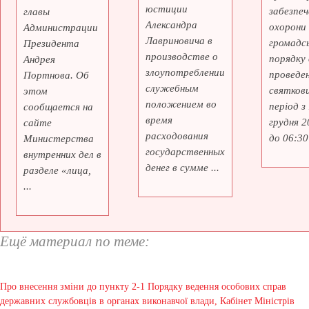
юстиции
забезпеч
главы
Александра
охорони
Администрации
Лавриновича в
громадс
Президента
производстве о
порядку 
Андрея
злоупотреблении
проведе
Портнова. Об
служебным
святкови
этом
положением во
період з
сообщается на
время
грудня 2
сайте
расходования
до 06:30 
Министерства
государственных
внутренних дел в
денег в сумме ...
разделе «лица,
...
Ещё материал по теме:
Про внесення зміни до пункту 2-1 Порядку ведення особових справ
державних службовців в органах виконавчої влади, Кабінет Міністрів