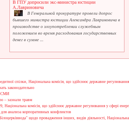
В ГПУ допросили экс-министра юстиции
А.Лавриновича
В Генеральной прокуратуре провели допрос
бывшего министра юстиции Александра Лавриновича в
производстве о злоупотреблении служебным
положением во время расходования государственных
денег в сумме ...
едитної спілки, Національна комісія, що здійснює державне регулювання
ать законодательно
и СМИ
ро – зазнали травм
9, Національна комісія, що здійснює державне регулювання у сфері енер
 для анализа корпоративных конфликтов
ілоцерківвода" щодо провадження інших, видів діяльності, Національна