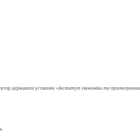
ектор державної установи «
Інститут економіки та прогнозування
ь