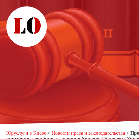
Юруслуги в Киеве
>
Новости права и законодательства
>
Про
внутрішнє і зовнішнє становище України, Президент Укра