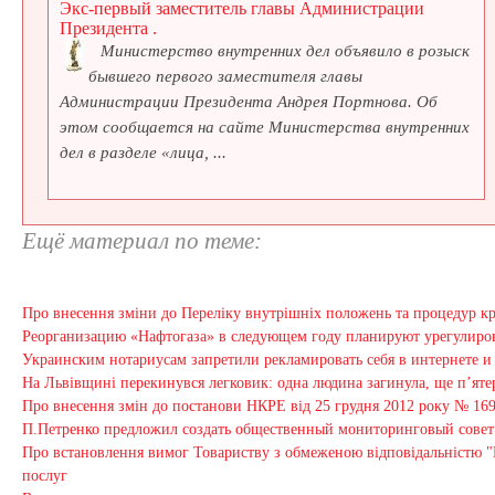
Экс-первый заместитель главы Администрации
Президента .
Министерство внутренних дел объявило в розыск
бывшего первого заместителя главы
Администрации Президента Андрея Портнова. Об
этом сообщается на сайте Министерства внутренних
дел в разделе «лица, ...
Ещё материал по теме:
Про внесення зміни до Переліку внутрішніх положень та процедур кр
Реорганизацию «Нафтогаза» в следующем году планируют урегулиров
Украинским нотариусам запретили рекламировать себя в интернете 
На Львівщині перекинувся легковик: одна людина загинула, ще п’яте
Про внесення змін до постанови НКРЕ від 25 грудня 2012 року № 169
П.Петренко предложил создать общественный мониторинговый совет
Про встановлення вимог Товариству з обмеженою відповідальністю "Б
послуг