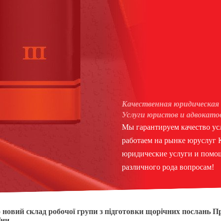
Качественная юридическая 
Услуги юристов и адвокато
Мы гарантируем качество усл
работаем на рынке юруслуг
юридические услуги и помощ
различного рода вопросам!
 новий склад робочої групи з підготовки щорічних послань П
їни