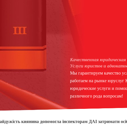
Качественная юридическая 
Услуги юристов и адвокато
Мы гарантируем качество усл
работаем на рынке юруслуг
юридические услуги и помощ
различного рода вопросам!
айдужість киянина допомогла інспекторам ДАІ затримати осіб