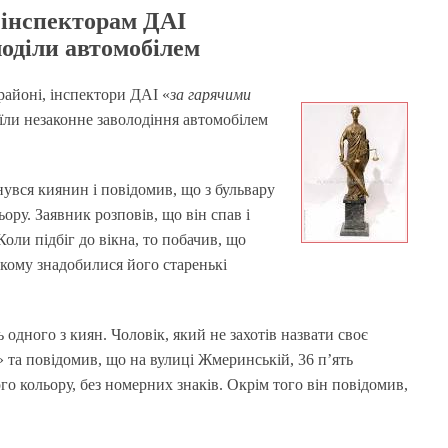
 інспекторам ДАІ
лоділи автомобілем
районі, інспектори ДАІ «
за гарячими
коїли незаконне заволодіння автомобілем
рнувся киянин і повідомив, що з бульвару
льору. Заявник розповів, що він спав і
оли підбіг до вікна, то побачив, що
, кому знадобилися його старенькі
дного з киян. Чоловік, який не захотів назвати своє
» та повідомив, що на вулиці Жмеринській, 36 п’ять
ого кольору, без номерних знаків. Окрім того він повідомив,