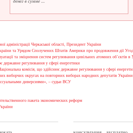
денег в сумме ...
ї адміністрації Черкаської області, Президент України
України та Урядом Сполучених Штатів Америки про продовження дії Уг
атації та зміцнення систем регулювання цивільних атомних об’єктів в Ук
ює державне регулювання у сфері енергетики
Національна комісія, що здійснює державне регулювання у сфері енергет
них виборчих округах на повторних виборах народних депутатів України 
ессуальными диверсиями», – судьи ВСУ
тельственного пакета экономических реформ
України
ВОКАТА
КОНСУЛЬТАЦИЯ — БЕСПЛАТНО