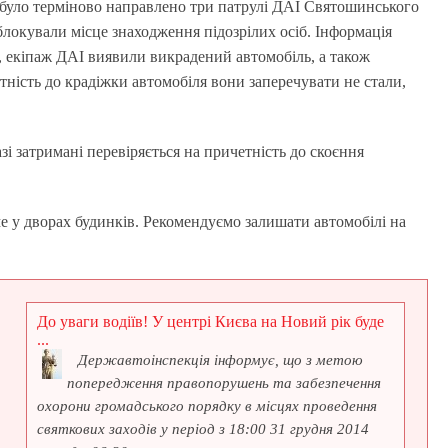
ю було терміново направлено три патрулі ДАІ Святошинського
блокували місце знаходження підозрілих осіб. Інформація
ю, екіпаж ДАІ виявили викрадений автомобіль, а також
етність до крадіжки автомобіля вони заперечувати не стали,
зі затримані перевіряється на причетність до скоєння
ме у дворах будинків. Рекомендуємо залишати автомобілі на
До уваги водіїв! У центрі Києва на Новий рік буде
...
Державтоінспекція інформує, що з метою
попередження правопорушень та забезпечення
охорони громадського порядку в місцях проведення
святкових заходів у період з 18:00 31 грудня 2014