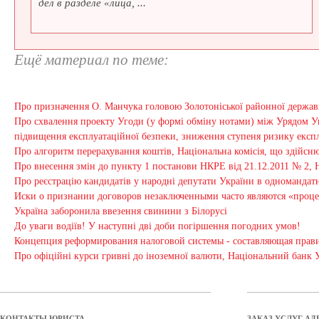
дел в разделе «лица, ...
Ещё материал по теме:
Про призначення О. Манчука головою Золотоніської районної державно
Про схвалення проекту Угоди (у формі обміну нотами) між Урядом 
підвищення експлуатаційної безпеки, зниження ступеня ризику експлу
Про алгоритм перерахування коштів, Національна комісія, що здійсн
Про внесення змін до пункту 1 постанови НКРЕ від 21.12.2011 № 2, 
Про реєстрацію кандидатів у народні депутати України в одномандат
Иски о признании договоров незаключенными часто являются «проц
Україна заборонила ввезення свинини з Білорусі
До уваги водіїв! У наступні дві доби погіршення погодних умов!
Концепция реформирования налоговой системы - составляющая прави
Про офіційні курси гривні до іноземної валюти, Національний банк 
КОНТАКТЫ ЮРИСТА
ЗАКАЗ УСЛУГ АД