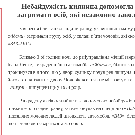
Небайдужість киянина допомогла
затримати осіб, які незаконно заво
3 вересня близько 6-ї години ранку, у Святошинському 
слідами
» затримали групу осіб, у складі п’яти чоловік, які с
«
ВАЗ-2101
».
Близько 3-ої години ночі, до райуправління міліції зве
Івана Лепсе, викрадено його автомобіль «
Жигулі
», білого ко
прокинувся від того, що у дворі будинку почув рев двигуна. К
його авто виїздить з двору. Чоловік все ніяк не міг зрозуміти
«
Жигулі
», випущені ще у 1974 році.
Викрадену автівку знайшли за допомогою небайдужість о
прізвище, о 5 годині ранку, зателефонував на спецлінію «
102
підозрілих молодих людей штовхають автомобіль «
ВАЗ
», біл
що ці чоловіки сваряться між собою.