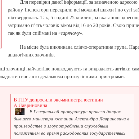
Для перевірки даної інформації, за зазначеною адресо
району. Інспектори перекрили всі можливі шляхи і по суті за
підтвердилась. Так, 5 годині 25 хвилин, за вказаною адресо
затримано п’ять чоловік віком від 16 до 20 років. Свою прич
так як були спіймані на «
гарячому
».
На місце була викликана слідчо-оперативна група. Нара
аналогічних злочинів.
олиці злочинці найчастіше пошкоджують та викрадають автівки са
обладнати своє авто декількома протиугінними пристроями.
В ГПУ допросили экс-министра юстиции
А.Лавриновича
В Генеральной прокуратуре провели допрос
бывшего министра юстиции Александра Лавриновича в
производстве о злоупотреблении служебным
положением во время расходования государственных