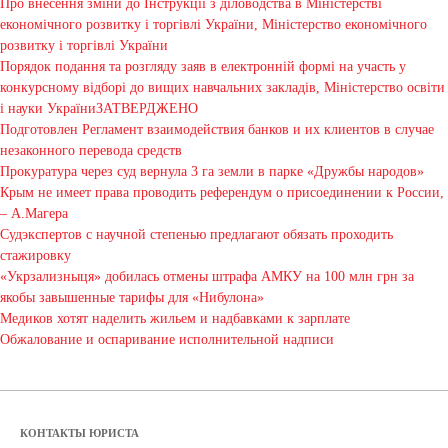
Про внесення зміни до Інструкції з діловодства в Міністерстві
економічного розвитку і торгівлі України, Міністерство економічного
розвитку і торгівлі України
Порядок подання та розгляду заяв в електронній формі на участь у
конкурсному відборі до вищих навчальних закладів, Міністерство освіти
і науки УкраїниЗАТВЕРДЖЕНО
Подготовлен Регламент взаимодействия банков и их клиентов в случае
незаконного перевода средств
Прокуратура через суд вернула 3 га земли в парке «Дружбы народов»
Крым не имеет права проводить референдум о присоединении к России,
– А.Магера
Судэкспертов с научной степенью предлагают обязать проходить
стажировку
«Укрзализныця» добилась отмены штрафа АМКУ на 100 млн грн за
якобы завышенные тарифы для «Нибулона»
Медиков хотят наделить жильем и надбавками к зарплате
Обжалование и оспаривание исполнительной надписи
КОНТАКТЫ ЮРИСТА