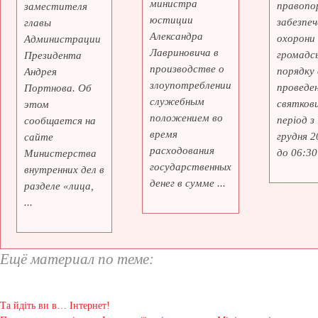
министра
правопо
заместителя
юстиции
забезпеч
главы
Александра
охорони
Администрации
Лавриновича в
громадс
Президента
производстве о
порядку 
Андрея
злоупотреблении
проведе
Портнова. Об
служебным
святкови
этом
положением во
період з
сообщается на
время
грудня 2
сайте
расходования
до 06:30 
Министерства
государственных
внутренних дел в
денег в сумме ...
разделе «лица,
...
Ещё материал по теме:
Та йдіть ви в… Інтернет!