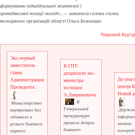
формуванню індивідуальної життєвої і
громадянської позиції молоді
», — зазначила голова спілки
молодіжних організацій області Ольга Безпалько.
Урядовий Кур'єр
Экс-первый
заместитель
В ГПУ
главы
допросили экс-
До уваги
Администрации
министра
центрі 
Президента .
юстиции
Новий рі
А.Лавриновича
В
Министерство
Генеральной
Держав
внутренних дел
прокуратуре
інформує
объявило в
провели допрос
метою
розыск бывшего
бывшего
поперед
первого