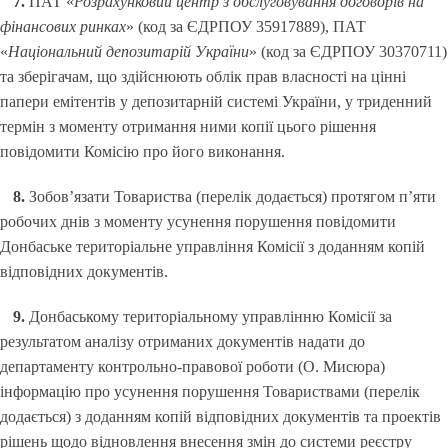
7.
ПАТ «
Розрахунковий центр з обслуговування договорів на
фінансових ринках
» (код за ЄДРПОУ 35917889), ПАТ
«
Національний депозитарій України
» (код за ЄДРПОУ 30370711)
та зберігачам, що здійснюють облік прав власності на цінні
папери емітентів у депозитарній системі України, у триденний
термін з моменту отримання ними копії цього рішення
повідомити Комісію про його виконання.
8.
Зобов’язати Товариства (перелік додається) протягом п’яти
робочих днів з моменту усунення порушення повідомити
Донбаське територіальне управління Комісії з доданням копій
відповідних документів.
9.
Донбаському територіальному управлінню Комісії за
результатом аналізу отриманих документів надати до
департаменту контрольно-правової роботи (О. Мисюра)
інформацію про усунення порушення Товариствами (перелік
додається) з доданням копій відповідних документів та проектів
рішень щодо відновлення внесення змін до системи реєстру