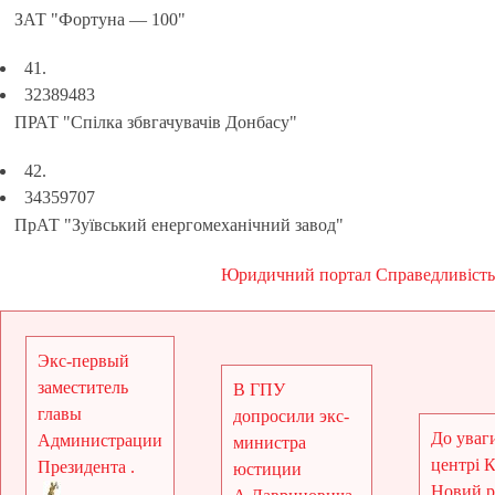
ЗАТ "Фортуна — 100"
41.
32389483
ПРАТ "Спілка збвгачувачів Донбасу"
42.
34359707
ПрАТ "Зуївський енергомеханічний завод"
Юридичний портал Справедливість
Экс-первый
заместитель
В ГПУ
главы
допросили экс-
До уваги
Администрации
министра
центрі 
Президента .
юстиции
Новий рі