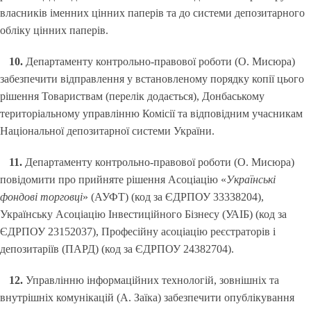
власників іменних цінних паперів та до системи депозитарного
обліку цінних паперів.
10.
Департаменту контрольно-правової роботи (О. Мисюра)
забезпечити відправлення у встановленому порядку копії цього
рішення Товариствам (перелік додається), Донбаському
територіальному управлінню Комісії та відповідним учасникам
Національної депозитарної системи України.
11.
Департаменту контрольно-правової роботи (О. Мисюра)
повідомити про прийняте рішення Асоціацію «
Українські
фондові торговці
» (АУФТ) (код за ЄДРПОУ 33338204),
Українську Асоціацію Інвестиційного Бізнесу (УАІБ) (код за
ЄДРПОУ 23152037), Професійну асоціацію реєстраторів і
депозитаріїв (ПАРД) (код за ЄДРПОУ 24382704).
12.
Управлінню інформаційних технологій, зовнішніх та
внутрішніх комунікацій (А. Заїка) забезпечити опублікування