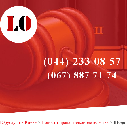
Юруслуги в Киеве
>
Новости права и законодательства
>
Щодо