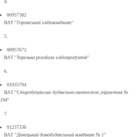
4.
00957382
ВАТ "
Горлівський хлібокомбінат
"
5.
00957672
ВАТ "
Торезька реалбаза хлібопродуктів
"
6.
01035704
ВАТ "
Старобешівське будівельно-монтажне управління №
194
"
7.
01237336
ВАТ "
Донецький домобудівельний комбінат № 1
"