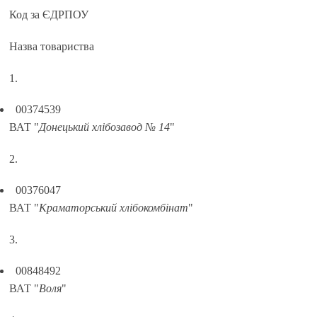
Код за ЄДРПОУ
Назва товариства
1.
00374539
ВАТ "
Донецький хлібозавод № 14
"
2.
00376047
ВАТ "
Краматорський хлібокомбінат
"
3.
00848492
ВАТ "
Воля
"