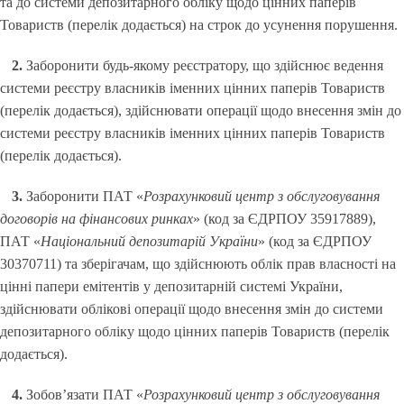
та до системи депозитарного обліку щодо цінних паперів
Товариств (перелік додається) на строк до усунення порушення.
2.
Заборонити будь-якому реєстратору, що здійснює ведення
системи реєстру власників іменних цінних паперів Товариств
(перелік додається), здійснювати операції щодо внесення змін до
системи реєстру власників іменних цінних паперів Товариств
(перелік додається).
3.
Заборонити ПАТ «
Розрахунковий центр з обслуговування
договорів на фінансових ринках
» (код за ЄДРПОУ 35917889),
ПАТ «
Національний депозитарій України
» (код за ЄДРПОУ
30370711) та зберігачам, що здійснюють облік прав власності на
цінні папери емітентів у депозитарній системі України,
здійснювати облікові операції щодо внесення змін до системи
депозитарного обліку щодо цінних паперів Товариств (перелік
додається).
4.
Зобов’язати ПАТ «
Розрахунковий центр з обслуговування