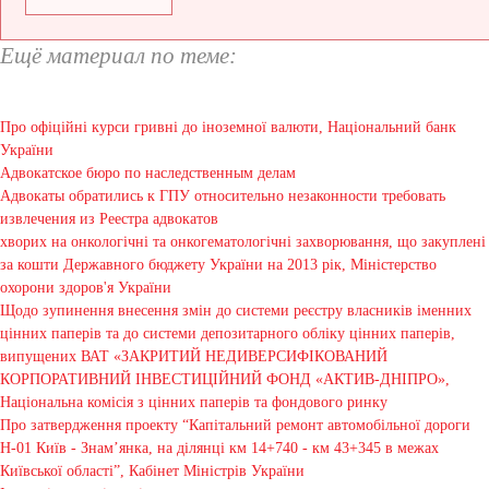
Ещё материал по теме:
Про офіційні курси гривні до іноземної валюти, Національний банк
України
Адвокатское бюро по наследственным делам
Адвокаты обратились к ГПУ относительно незаконности требовать
извлечения из Реестра адвокатов
хворих на онкологічні та онкогематологічні захворювання, що закуплені
за кошти Державного бюджету України на 2013 рік, Міністерство
охорони здоров'я України
Щодо зупинення внесення змін до системи реєстру власників іменних
цінних паперів та до системи депозитарного обліку цінних паперів,
випущених ВАТ «ЗАКРИТИЙ НЕДИВЕРСИФІКОВАНИЙ
КОРПОРАТИВНИЙ ІНВЕСТИЦІЙНИЙ ФОНД «АКТИВ-ДНІПРО»,
Національна комісія з цінних паперів та фондового ринку
Про затвердження проекту “Капітальний ремонт автомобільної дороги
Н-01 Київ - Знам’янка, на ділянці км 14+740 - км 43+345 в межах
Київської області”, Кабінет Міністрів України