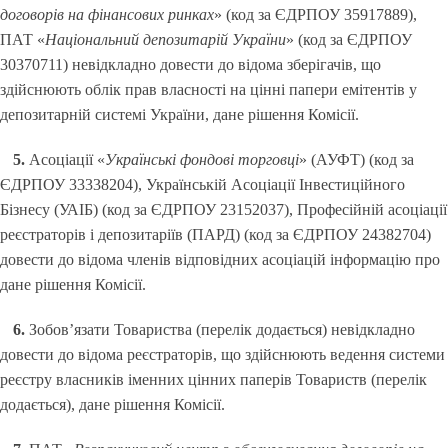
договорів на фінансових ринках
» (код за ЄДРПОУ 35917889),
ПАТ «
Національний депозитарій України
» (код за ЄДРПОУ
30370711) невідкладно довести до відома зберігачів, що
здійснюють облік прав власності на цінні папери емітентів у
депозитарній системі України, дане рішення Комісії.
5.
Асоціації «
Українські фондові торговці
» (АУФТ) (код за
ЄДРПОУ 33338204), Українській Асоціації Інвестиційного
Бізнесу (УАІБ) (код за ЄДРПОУ 23152037), Професійній асоціації
реєстраторів і депозитаріїв (ПАРД) (код за ЄДРПОУ 24382704)
довести до відома членів відповідних асоціацій інформацію про
дане рішення Комісії.
6.
Зобов’язати Товариства (перелік додається) невідкладно
довести до відома реєстраторів, що здійснюють ведення системи
реєстру власників іменних цінних паперів Товариств (перелік
додається), дане рішення Комісії.