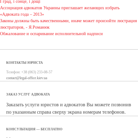
І град, і сонце, і дощі
Ассоциация адвокатов Украины приглашает желающих избрать
«Адвоката года – 2013»
Законы должны быть качественными, иначе может произойти люстрация
люстраторов, - Я.Романюк
Обжалование и оспаривание исполнительной надписи
КОНТАКТЫ ЮРИСТА
Телефон:
+38 (063) 233-08-57
contact@legal-office.kiev.ua
ЗАКАЗ УСЛУГ АДВОКАТА
Заказать услуги юристов и адвокатов Вы можете позвонив
по указанным справа сверху экрана номерам телефонов.
КОНСУЛЬТАЦИЯ — БЕСПЛАТНО