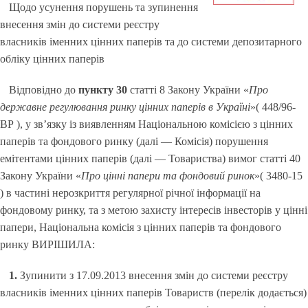
Щодо усунення порушень та зупинення
внесення змін до системи реєстру
власників іменних цінних паперів та до системи депозитарного
обліку цінних паперів
Відповідно до
пункту 30
статті 8 Закону України «
Про
державне регулювання ринку цінних паперів в Україні
»( 448/96-
ВР ), у зв’язку із виявленням Національною комісією з цінних
паперів та фондового ринку (далі — Комісія) порушення
емітентами цінних паперів (далі — Товариства) вимог статті 40
Закону України «
Про цінні папери та фондовий ринок
»( 3480-15
) в частині нерозкриття регулярної річної інформації на
фондовому ринку, та з метою захисту інтересів інвесторів у цінні
папери, Національна комісія з цінних паперів та фондового
ринку ВИРІШИЛА:
1.
Зупинити з 17.09.2013 внесення змін до системи реєстру
власників іменних цінних паперів Товариств (перелік додається)