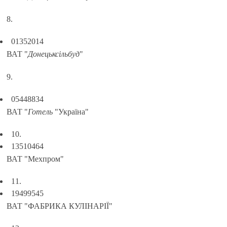
8.
01352014
ВАТ "
Донецьксільбуд
"
9.
05448834
ВАТ "
Готель
"Україна"
10.
13510464
ВАТ "Мехпром"
11.
19499545
ВАТ "ФАБРИКА КУЛІНАРІЇ"