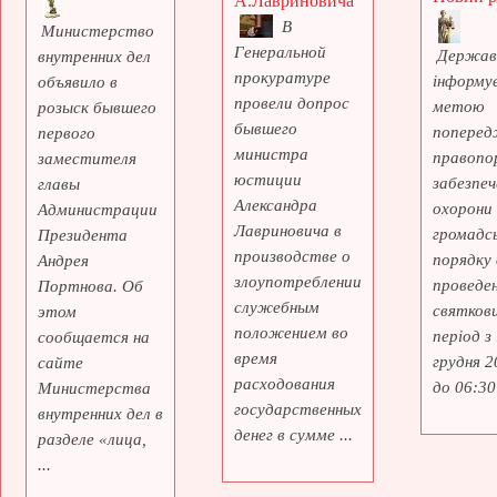
А.Лавриновича
В
Министерство
Генеральной
Держав
внутренних дел
прокуратуре
інформує
объявило в
провели допрос
метою
розыск бывшего
бывшего
поперед
первого
министра
правопо
заместителя
юстиции
забезпеч
главы
Александра
охорони
Администрации
Лавриновича в
громадс
Президента
производстве о
порядку 
Андрея
злоупотреблении
проведе
Портнова. Об
служебным
святкови
этом
положением во
період з
сообщается на
время
грудня 2
сайте
расходования
до 06:30 
Министерства
государственных
внутренних дел в
денег в сумме ...
разделе «лица,
...