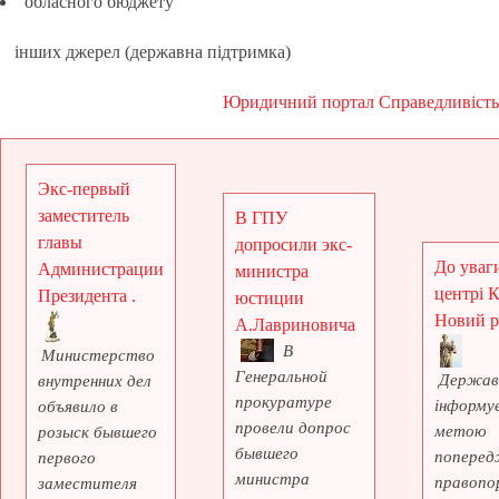
обласного бюджету
інших джерел (державна підтримка)
Юридичний портал Справедливість
Экс-первый
заместитель
В ГПУ
главы
допросили экс-
До уваги
Администрации
министра
центрі 
Президента .
юстиции
Новий рі
А.Лавриновича
В
Министерство
Генеральной
Держав
внутренних дел
прокуратуре
інформує
объявило в
провели допрос
метою
розыск бывшего
бывшего
поперед
первого
министра
правопо
заместителя