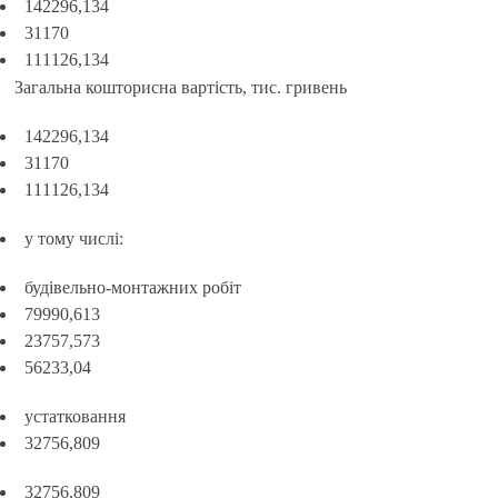
142296,134
31170
111126,134
Загальна кошторисна вартість, тис. гривень
142296,134
31170
111126,134
у тому числі:
будівельно-монтажних робіт
79990,613
23757,573
56233,04
устатковання
32756,809
32756,809