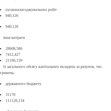
пусконалагоджувальних робіт
940,126
940,126
інші витрати
28608,586
7412,427
21196,159
Із загального обсягу капітальних вкладень за рахунок, тис.
гривень:
державного бюджету
31170
111126,134