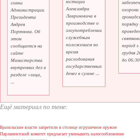
юстиции
забезпеч
главы
Александра
охорони
Администрации
Лавриновича в
громадс
Президента
производстве о
порядку 
Андрея
злоупотреблении
проведе
Портнова. Об
служебным
святкови
этом
положением во
період з
сообщается на
время
грудня 2
сайте
расходования
до 06:30 
Министерства
государственных
внутренних дел в
денег в сумме ...
разделе «лица,
...
Ещё материал по теме:
Бразильские власти запретили в столице игрушечное оружие
Парламентский комитет предлагает уменьшить налогообложение