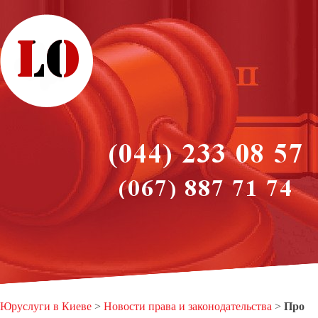
Юруслуги в Киеве
>
Новости права и законодательства
>
Про