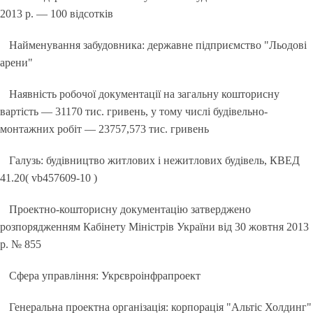
2013 р. — 100 відсотків
Найменування забудовника: державне підприємство "Льодові
арени"
Наявність робочої документації на загальну кошторисну
вартість — 31170 тис. гривень, у тому числі будівельно-
монтажних робіт — 23757,573 тис. гривень
Галузь: будівництво житлових і нежитлових будівель, КВЕД
41.20( vb457609-10 )
Проектно-кошторисну документацію затверджено
розпорядженням Кабінету Міністрів України від 30 жовтня 2013
р. № 855
Сфера управління: Укрєвроінфрапроект
Генеральна проектна організація: корпорація "Альтіс Холдинг"