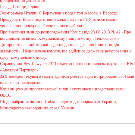
процентов по депозитам
І град, і сонце, і дощі
Экс-премьер Италии С.Берлускони подал три жалобы в Евросуд
Прокурор г. Киева подготовил ходатайство в ГПУ относительно
увольнения прокурора Голосеевского района
Про внесення змін до розпорядження Комісії від 23.08.2013 № 42 «Про
встановлення вимог Комунальному підприємству «Теплоенерго»
Дніпропетровської міської ради щодо провадження інших, видів
діяльності», Національна комісія, що здійснює державне регулювання у
сфері комунальних послуг
Справочник Best Lawyers 2013 отметил профессионализм партнеров ЮФ
«Авеллум Партнерс»
За 9 месяцев текущего года в Едином реестре зарегистрировано 38,4 млн
налоговых накладных
Керівництво дніпропетровської міліції зустрілося з представниками
ОБСЄ
Щодо набрання чинності міжнародним договором для України,
Міністерство закордонних справ України