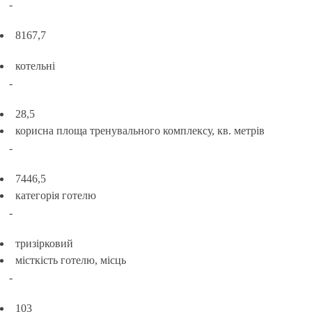
-
8167,7
котельні
-
28,5
корисна площа тренувального комплексу, кв. метрів
-
7446,5
категорія готелю
-
тризірковий
місткість готелю, місць
-
103