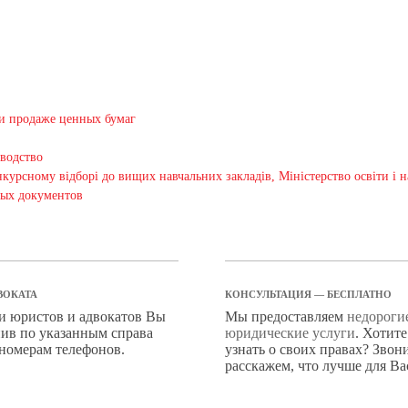
и продаже ценных бумаг
зводство
конкурсному відборі до вищих навчальних закладів, Міністерство освіт
ных документов
ВОКАТА
КОНСУЛЬТАЦИЯ — БЕСПЛАТНО
ги юристов и адвокатов Вы
Мы предоставляем
недороги
ив по указанным справа
юридические услуги
. Хотит
 номерам телефонов.
узнать о своих правах? Звон
расскажем, что лучше для Ва