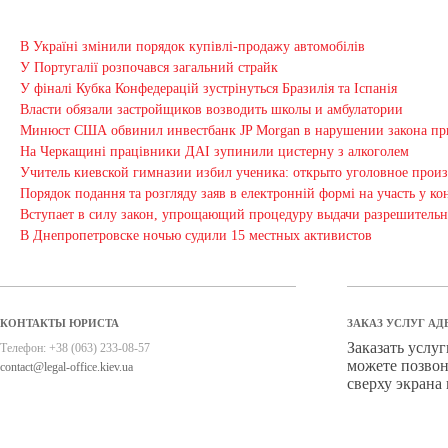
В Україні змінили порядок купівлі-продажу автомобілів
У Португалії розпочався загальний страйк
У фіналі Кубка Конфедерацій зустрінуться Бразилія та Іспанія
Власти обязали застройщиков возводить школы и амбулатории
Минюст США обвинил инвестбанк JP Morgan в нарушении закона пр
На Черкащині працівники ДАІ зупинили цистерну з алкоголем
Учитель киевской гимназии избил ученика: открыто уголовное прои
Порядок подання та розгляду заяв в електронній формі на участь у 
Вступает в силу закон, упрощающий процедуру выдачи разрешитель
В Днепропетровске ночью судили 15 местных активистов
КОНТАКТЫ ЮРИСТА
ЗАКАЗ УСЛУГ АД
Заказать услу
Телефон:
+38 (063) 233-08-57
можете позвон
contact@legal-office.kiev.ua
сверху экрана