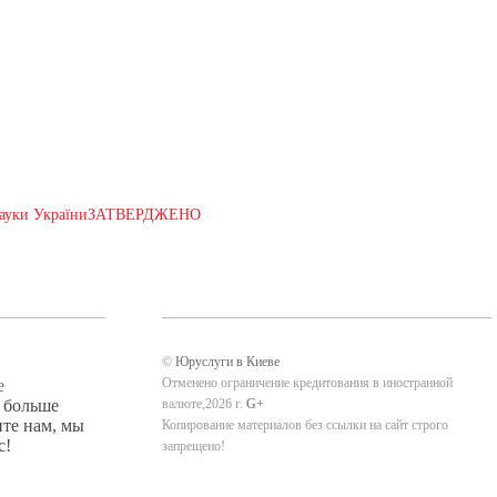
и і науки УкраїниЗАТВЕРДЖЕНО
©
Юруслуги в Киеве
Отменено ограничение кредитования в иностранной
е
е больше
валюте,2026 г.
G+
ите нам, мы
Копирование материалов без ссылки на сайт строго
с!
запрещено!